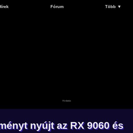
Hírek
Fórum
Több
▼
tményt nyújt az RX 9060 és