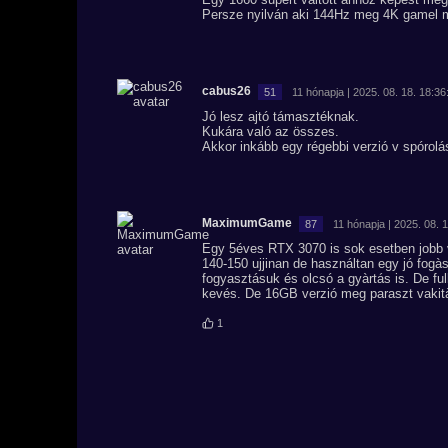
Persze nyilván aki 144Hz meg 4K gamel 
cabus26
51
11 hónapja | 2025. 08. 18. 18:36
Jó lesz ajtó támasztéknak.
Kukára való az összes.
Akkor inkább egy régebbi verzió v spórol
MaximumGame
87
11 hónapja | 2025. 08. 
Egy 5éves RTX 3070 is sok esetben jobb 
140-150 ujjinan de használtan egy jó fogà
fogyasztásuk és olcsó a gyàrtás is. De fu
kevés. De 16GB verzió meg paraszt vakit
1