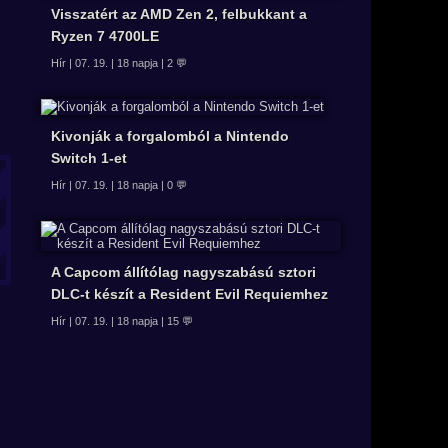
Visszatért az AMD Zen 2, felbukkant a
Ryzen 7 4700LE
Hír | 07. 19. | 18 napja | 2 💬
Kivonják a forgalomból a Nintendo
Switch 1-et
Hír | 07. 19. | 18 napja | 0 💬
A Capcom állítólag nagyszabású sztori
DLC-t készít a Resident Evil Requiemhez
Hír | 07. 19. | 18 napja | 15 💬