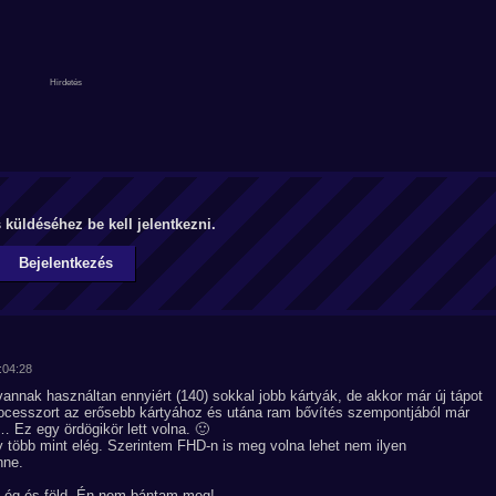
küldéséhez be kell jelentkezni.
Bejelentkezés
1:04:28
annak használtan ennyiért (140) sokkal jobb kártyák, de akkor már új tápot
processzort az erősebb kártyához és utána ram bővítés szempontjából már
 Ez egy ördögikör lett volna. 🙂
több mint elég. Szerintem FHD-n is meg volna lehet nem ilyen
nne.
g ég és föld. Én nem bántam meg!