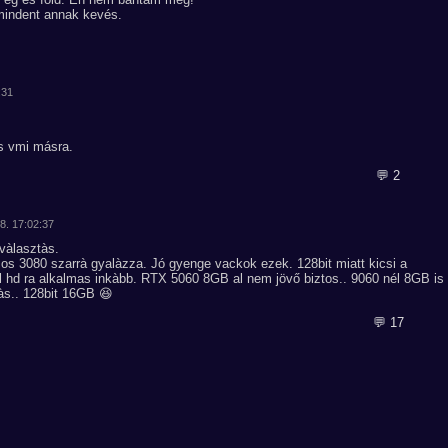
mindent annak kevés.
:31
ás vmi másra.
💬 2
18. 17:02:37
vàlasztàs.
sos 3080 szarrà gyalàzza. Jó gyenge vackok ezek. 128bit miatt kicsi a
ll hd ra alkalmas inkàbb. RTX 5060 8GB al nem jövő biztos.. 9060 nél 8GB is
às.. 128bit 16GB 😆
💬 17