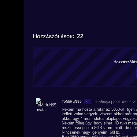
Hozzászólások: 22
Hozzászólás 
ToMiHuN95
32
11 hónapja | 2025. 09. 02. 2
Nekem ma hozta a futár az 5060-at. Igen v
kellett volna vegyek, viszont akkor már 
akkor egy 4 mem slotos alaplapot vegyek…
Nekem főleg úgy, hogy sima HD tv-n megy 
részletességgel a 8GB vram miatt, de me
Nincsenek nagy igényeim. 60Hz…
Egy 1660 supert váltott ahhoz képest me