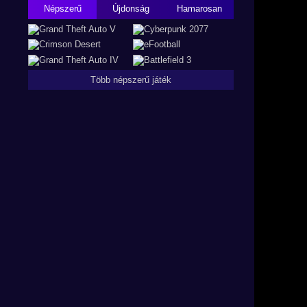
Népszerű
Újdonság
Hamarosan
Több népszerű játék