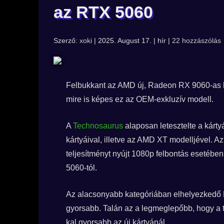
az RTX 5060
Szerző:
xoki
| 2025. August 17. | hír |
22 hozzászólás
Felbukkant az AMD új, Radeon RX 9060-as k
mire is képes ez az OEM-exkluzív modell.
A
Technosaurus
alaposan letesztelte a kárt
kártyáival, illetve az AMD XT modelljével. 
teljesítményt nyújt 1080p felbontás esetéb
5060-tól.
Az alacsonyabb kategóriában elhelyezkedő
gyorsabb. Talán az a legmeglepőbb, hogy a 
kal gyorsabb az új kártyánál.