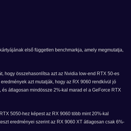
ártyájának első független benchmarkja, amely megmutatja,
yát, hogy összehasonlítsa azt az Nvidia low-end RTX 50-es
Az eredmények azt mutatják, hogy az RX 9060 rendkívül jó
en, és átlagosan mindössze 2%-kal marad el a GeForce RTX
 RTX 5050-hez képest az RX 9060 több mint 20%-kal
teszt eredményei szerint az RX 9060 XT átlagosan csak 6%-