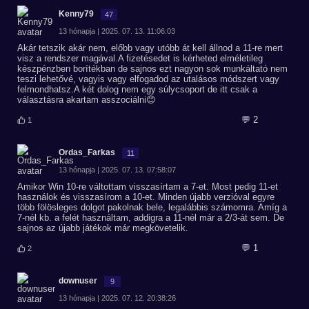
Kenny79
47
13 hónapja | 2025. 07. 13. 11:06:03
Akár tetszik akár nem, előbb vagy utóbb át kell állnod a 11-re mert
visz a rendszer magával.A fizetésedet is kérheted elméletileg
készpénzben borítékban de sajnos ezt nagyon sok munkáltató nem
teszi lehetővé, vagyis vagy elfogadod az utalásos módszert vagy
felmondhatsz.A két dolog nem egy súlycsoport de itt csak a
választásra akartam asszociálni😊
💬 2
1
Ordas_Farkas
11
13 hónapja | 2025. 07. 13. 07:58:07
Amikor Win 10-re váltottam visszasírtam a 7-et. Most pedig 11-et
használok és visszasírom a 10-et. Minden újabb verzióval egyre
több fölösleges dolgot pakolnak bele, legalábbis számomra. Amíg a
7-nél kb. a felét használtam, addigra a 11-nél már a 2/3-át sem. De
sajnos az újabb játékok már megkövetelik.
💬 1
2
downuser
9
13 hónapja | 2025. 07. 12. 20:38:26