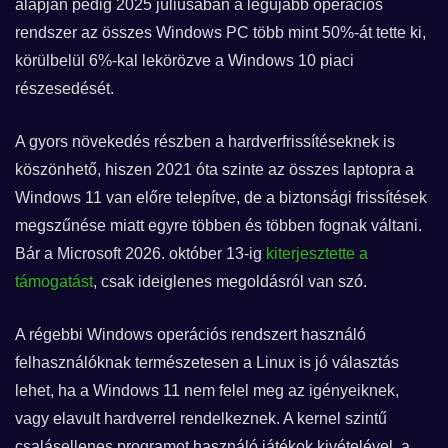
alapján pedig 2025 júliusában a legújabb operációs
rendszer az összes Windows PC több mint 50%-át tette ki,
körülbelül 6%-kal lekörözve a Windows 10 piaci
részesedését.
A gyors növekedés részben a hardverfrissítéseknek is
köszönhető, hiszen 2021 óta szinte az összes laptopra a
Windows 11 van előre telepítve, de a biztonsági frissítések
megszűnése miatt egyre többen és többen fognak váltani.
Bár a Microsoft 2026. október 13-ig
kiterjesztette a
támogatást
, csak ideiglenes megoldásról van szó.
A régebbi Windows operációs rendszert használó
felhasználóknak természetesen a Linux is jó választás
lehet, ha a Windows 11 nem felel meg az igényeiknek,
vagy elavult hardverrel rendelkeznek. A kernel szintű
csalásellenes programot használó játékok kivételével, a