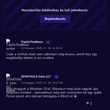
Hozzászólás küldéséhez be kell jelentkezni.
Bejelentkezés
TripOnTheMoon
6
12 hónapja | 2025. 07. 19. 11:33:13
Csak a simhub miatt nem váltottam még linuxra, amint lesz egy
megfelelője dobom is ezt a retket
SPARTAN-II John-117
11
13 hónapja | 2025. 07. 14. 14:27:58
Még elvagyok a Windows 10-el. Másrészt meg lusta vagyok újra
telepíteni mindent , harmadrészt még nem szereztem be egy újabb
Ryzen procit ami natívan támogatja a Win11-et 😁
💬 2