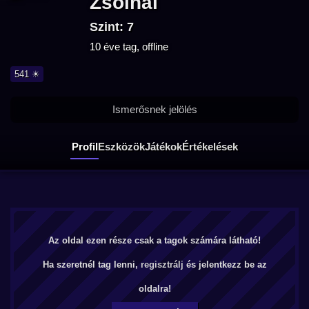
Zsolnai
Szint: 7
10 éve tag, offline
541 ☀
Ismerősnek jelölés
Profil
Eszközök
Játékok
Értékelések
Az oldal ezen része csak a tagok számára látható!
Ha szeretnél tag lenni,
regisztrálj
és jelentkezz be az
oldalra!