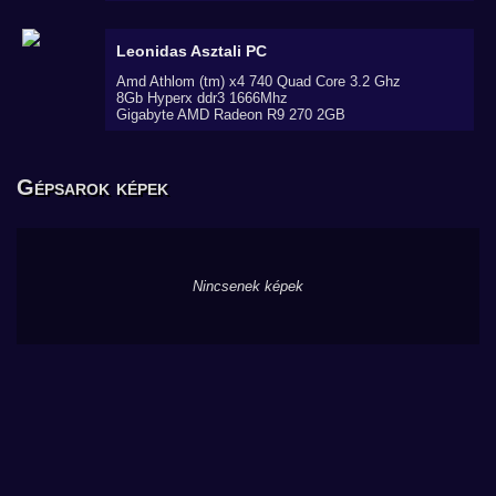
Leonidas
Asztali PC
Amd Athlom (tm) x4 740 Quad Core 3.2 Ghz
8Gb Hyperx ddr3 1666Mhz
Gigabyte AMD Radeon R9 270 2GB
Gépsarok képek
Nincsenek képek