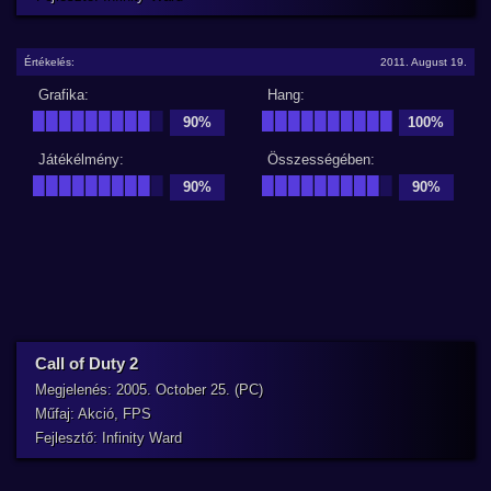
Értékelés:
2011. August 19.
Grafika:
Hang:
█████████
█
██████████
90%
100%
Játékélmény:
Összességében:
█████████
█
█████████
█
90%
90%
Call of Duty 2
Megjelenés: 2005. October 25. (PC)
Műfaj: Akció, FPS
Fejlesztő: Infinity Ward