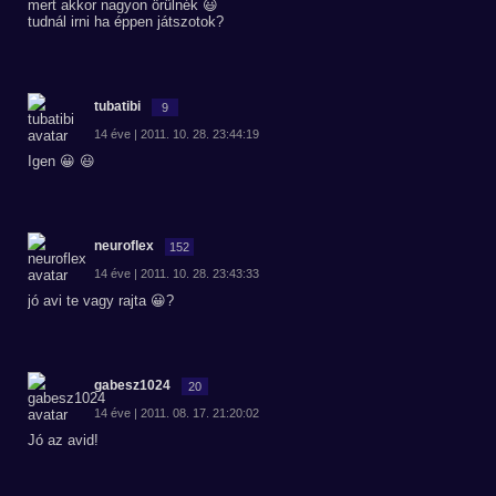
mert akkor nagyon örülnék 😃
tudnál irni ha éppen játszotok?
tubatibi
9
14 éve | 2011. 10. 28. 23:44:19
Igen 😀 😃
neuroflex
152
14 éve | 2011. 10. 28. 23:43:33
jó avi te vagy rajta 😀?
gabesz1024
20
14 éve | 2011. 08. 17. 21:20:02
Jó az avid!