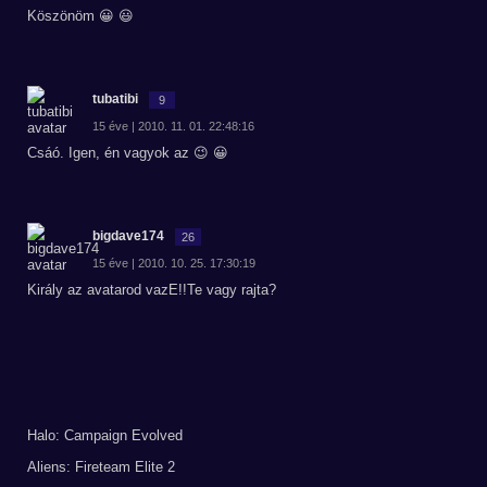
Köszönöm 😀 😃
tubatibi
9
15 éve | 2010. 11. 01. 22:48:16
Csáó. Igen, én vagyok az 😉 😀
bigdave174
26
15 éve | 2010. 10. 25. 17:30:19
Király az avatarod vazE!!Te vagy rajta?
Halo: Campaign Evolved
Aliens: Fireteam Elite 2