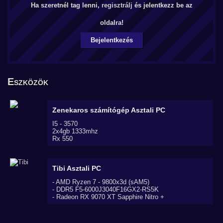
Ha szeretnél tag lenni,
regisztrálj
és jelentkezz be az
oldalra!
Bejelentkezés
Eszközök
Zenekaros számítógép
Asztali PC
I5 - 3570
2x4gb 1333mhz
Rx 550
Tibi
Asztali PC
- AMD Ryzen 7 - 9800x3d (sAM5)
- DDR5 F5-6000J3040F16GX2-RS5K
- Radeon RX 9070 XT Sapphire Nitro +