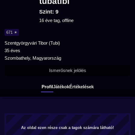
tubatibi
Szint: 9
16 éve tag, offline
671 ☀
Szentgyörgyvári Tibor (Tubi)
35 éves
Szombathely, Magyarország
Ismerősnek jelölés
Profil
Játékok
Értékelések
Az oldal ezen része csak a tagok számára látható!