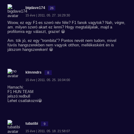
bigdave174
26
15 éve | 2011. 05. 27. 16:29:30
Woow, ez egy F1-es szeró név féle? F1 fanok vagytok? Nah, végre,
am. milyen szeró akart ez lenni? Hogy megtaláljalak, majd a
profilomra egy választ, grazie! 😀
Am. tök jó, ez egy "trombita"? Pontos nevét nem tudom, mivel
fúvós hangszerekben nem vagyok otthon, mellékesként én is
játszom hangszereken! 😀
klmnndrs
8
15 éve | 2011. 05. 25. 16:04:00
Hamachi:
F1 HUN TEAM
jelszó:redbull
Lehet csatlakozni😀
tubatibi
9
15 éve | 2011. 05. 18. 21:58:07