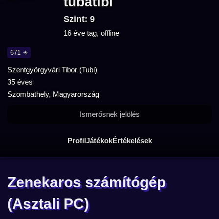
tubatibi
Szint: 9
16 éve tag, offline
671 ☀
Szentgyörgyvári Tibor (Tubi)
35 éves
Szombathely, Magyarország
Ismerősnek jelölés
Profil
Játékok
Értékelések
Zenekaros számítógép
(Asztali PC)