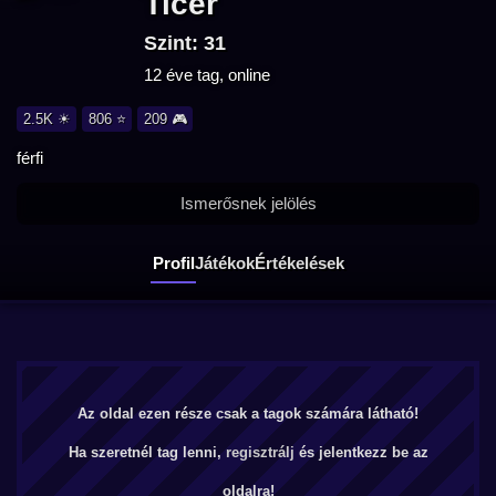
Ticer
Szint: 31
12 éve tag, online
2.5K ☀
806 ⭐
209 🎮
férfi
Ismerősnek jelölés
Profil
Játékok
Értékelések
Az oldal ezen része csak a tagok számára látható!
Ha szeretnél tag lenni,
regisztrálj
és jelentkezz be az
oldalra!