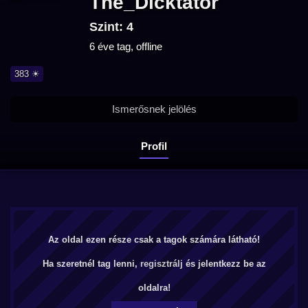
The_Dicktator
Szint: 4
6 éve tag, offline
383 ☀
Ismerősnek jelölés
Profil
Az oldal ezen része csak a tagok számára látható!
Ha szeretnél tag lenni,
regisztrálj
és jelentkezz be az
oldalra!