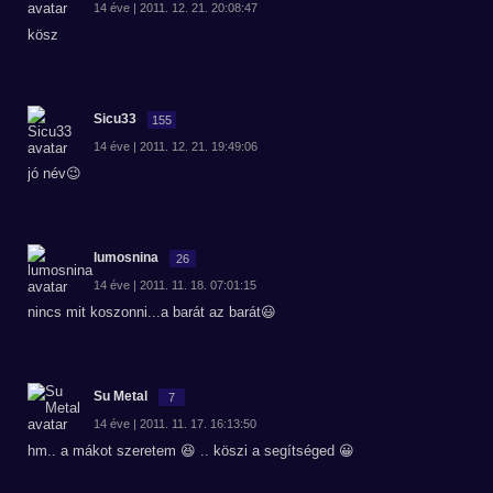
14 éve | 2011. 12. 21. 20:08:47
kösz
Sicu33
155
14 éve | 2011. 12. 21. 19:49:06
jó név😉
lumosnina
26
14 éve | 2011. 11. 18. 07:01:15
nincs mit koszonni...a barát az barát😃
Su Metal
7
14 éve | 2011. 11. 17. 16:13:50
hm.. a mákot szeretem 😆 .. köszi a segítséged 😀