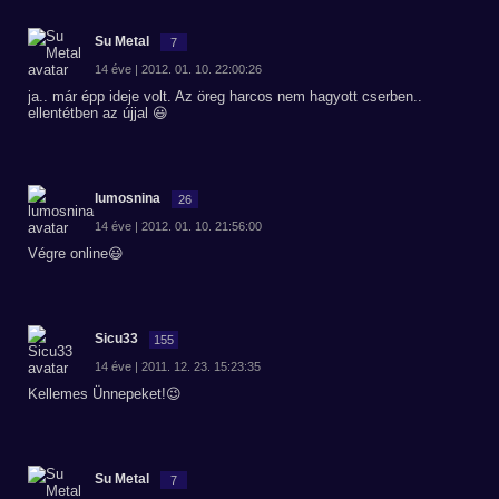
Su Metal
7
14 éve | 2012. 01. 10. 22:00:26
ja.. már épp ideje volt. Az öreg harcos nem hagyott cserben..
ellentétben az újjal 😃
lumosnina
26
14 éve | 2012. 01. 10. 21:56:00
Végre online😃
Sicu33
155
14 éve | 2011. 12. 23. 15:23:35
Kellemes Ünnepeket!😉
Su Metal
7