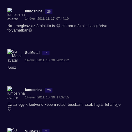
lumosnina
26
14 éve | 2011. 11. 17. 07:44:10
Na...meglesz az átalakito is 😃 ekkora mákot...hangkártya
folyamatban😃
Su Metal
7
14 éve | 2011. 10. 30. 20:20:22
Kösz
lumosnina
26
14 éve | 2011. 10. 30. 17:32:55
Ez az egyik kedvenc képem rólad, tesókám. csak hajrá, fel a fejjel
😃
Su Metal
7