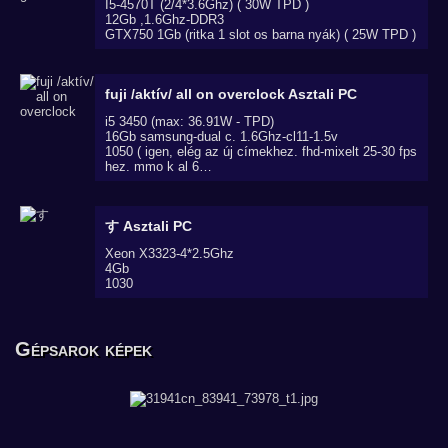
I5-4570T (2/4*3.6Ghz) ( 30W TPD )
12Gb ,1.6Ghz-DDR3
GTX750 1Gb (ritka 1 slot os barna nyák) ( 25W TPD )
fuji /aktív/ all on overclock
Asztali PC
i5 3450 (max: 36.91W - TPD)
16Gb samsung-dual c. 1.6Ghz-cl11-1.5v
1050 ( igen, elég az új címekhez. fhd-mixelt 25-30 fps
hez. mmo k al 6…
す
Asztali PC
Xeon X3323-4*2.5Ghz
4Gb
1030
Gépsarok képek