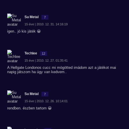
Su Metal
7
15 éve | 2010. 12. 31. 14:16:19
igen.. jó kis játék 😀
Techlee
12
15 éve | 2010. 12. 27. 01:35:41
A Hellgate Londonos cucc mi mögötted imádom azt a játékot mai
napig játszom ha úgy van kedvem..
Su Metal
7
15 éve | 2010. 12. 26. 10:14:01
rendben. észben tartom 😀