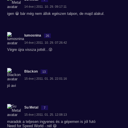
14 éve | 2011. 10. 29. 09:17:11
igen 😀 bár még nem állok egészen talpon, de majd alakul.
lumosnina
26
14 éve | 2011. 10. 29. 07:26:42
Végre újra vissza jottél...😜
Blackon
13
15 éve | 2011. 01. 26. 22:01:16
jó avi
Su Metal
7
15 éve | 2011. 01. 25. 12:08:13
maradok a teljesen ingyenes és a gépemen is jól futó
Need for Speed World - nél 😃