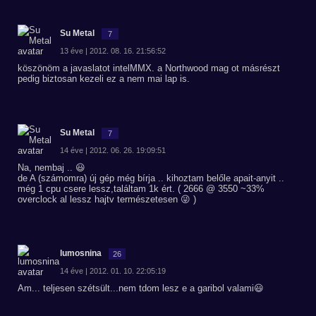
Su Metal
7
13 éve | 2012. 08. 16. 21:56:52
köszönöm a javaslatot intelMMX. a Northwood mag ot másrészt
pedig biztosan kezeli ez a nem mai lap is.
Su Metal
7
14 éve | 2012. 06. 26. 19:09:51
Na, nembaj .. 😃
de A (számomra) új gép még bírja .. kihoztam belőle apait-anyit ..
még 1 cpu csere lessz,találtam 1k ért. ( 2666 @ 3550 ~33%
overclock al lessz hajtv természetesen 😜 )
lumosnina
26
14 éve | 2012. 01. 10. 22:05:19
Am... teljesen szétsült...nem tdom lesz e a garibol valami😃