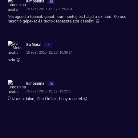
lumosnina
26
15 éve | 2010. 12. 17. 07:53:34
Nézegesd a többiek gépét, kommentelj és halad a szinted. Keress
hasonló gépeket és tudtok tapasztalatot cserélni.😆
Su Metal
7
15 éve | 2010. 12. 13. 10:36:14
szia 😀
lumosnina
26
15 éve | 2010. 12. 12. 19:22:13
Üdv az oldalon, Den.Örülök, hogy regeltél.😃