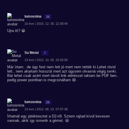
lumosnina
26
10 éve | 2015. 12. 30. 12:38:49
Ujra itt? 😀
Su Metal
7
13 éve | 2012. 10. 05. 20:26:00
Már írtam.. de úgy fest nem lett jó mert nem tették ki.Lehet rövid
lett.. nem akartam hosszút mert azt úgysem olvasná végig senki.
Bár lehet csak azért mert távoli link eléréssel raktam be PDF ben..
pedig power pointban is megcsináltam 😆.
lumosnina
26
13 éve | 2012. 08. 23. 07:07:38
Írhatnál egy játéktesztet a D2-ről. Sztem rajtad kívül kevesen
vannak, akik így ismerik a gémet. 😃