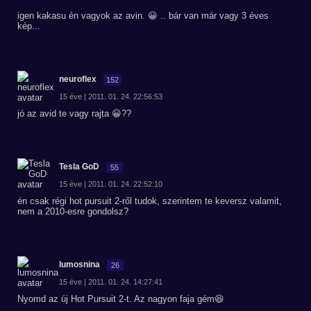
igen kakasu én vagyok az avin. 😀 .. bár van már vagy 3 éves
kép...
neuroflex
152
15 éve | 2011. 01. 24. 22:56:53
jó az avid te vagy rajta 😀??
Tesla GoD
55
15 éve | 2011. 01. 24. 22:52:10
én csak régi hot pursuit 2-ről tudok, szerintem te keversz valamit,
nem a 2010-esre gondolsz?
lumosnina
26
15 éve | 2011. 01. 24. 14:27:41
Nyomd az új Hot Pursuit 2-t. Az nagyon faja gém😆