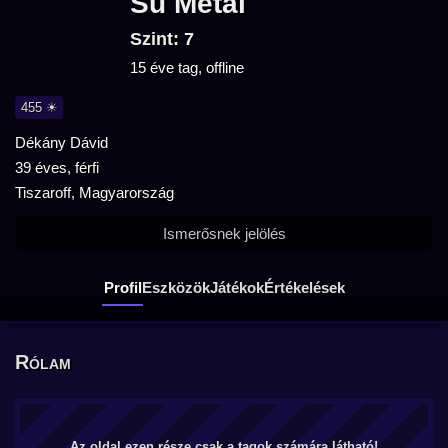
Su Metal
Szint: 7
15 éve tag, offline
455 ☀
Dékány Dávid
39 éves, férfi
Tiszaroff, Magyarország
Ismerősnek jelölés
Profil
Eszközök
Játékok
Értékelések
Rólam
Az oldal ezen része csak a tagok számára látható!