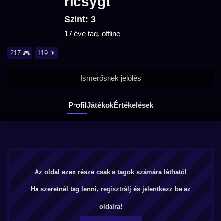
ricsygt
Szint: 3
17 éve tag, offline
217 🎮
119 ☀
Ismerősnek jelölés
Profil
Játékok
Értékelések
Az oldal ezen része csak a tagok számára látható!
Ha szeretnél tag lenni,
regisztrálj
és jelentkezz be az
oldalra!