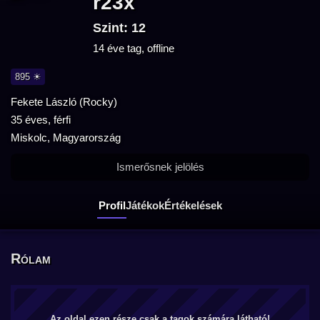
r23x
Szint: 12
14 éve tag, offline
895 ☀
Fekete László (Rocky)
35 éves, férfi
Miskolc, Magyarország
Ismerősnek jelölés
Profil
Játékok
Értékelések
Rólam
Az oldal ezen része csak a tagok számára látható!