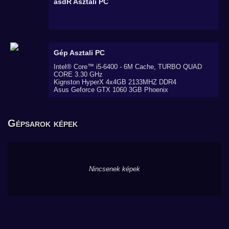
asdR
Asztali PC
Gép
Asztali PC
Intel® Core™ i5-6400 - 6M Cache, TURBO QUAD
CORE 3.30 GHz
Kignston HyperX 4x4GB 2133MHZ DDR4
Asus Geforce GTX 1060 3GB Phoenix
Gépsarok képek
Nincsenek képek