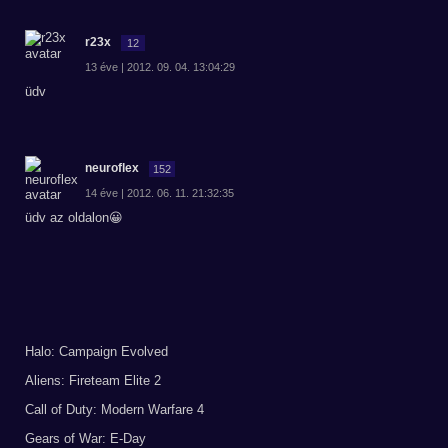
r23x
12
13 éve | 2012. 09. 04. 13:04:29
üdv
neuroflex
152
14 éve | 2012. 06. 11. 21:32:35
üdv az oldalon😀
Halo: Campaign Evolved
Aliens: Fireteam Elite 2
Call of Duty: Modern Warfare 4
Gears of War: E-Day