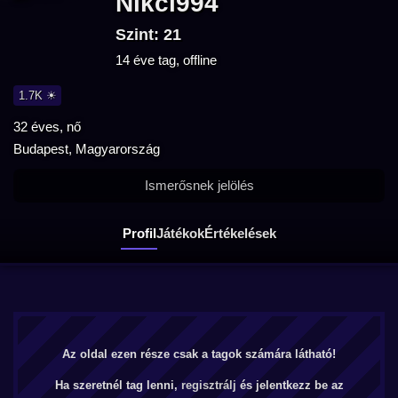
Nikci994
Szint: 21
14 éve tag, offline
1.7K ☀
32 éves, nő
Budapest, Magyarország
Ismerősnek jelölés
Profil
Játékok
Értékelések
Az oldal ezen része csak a tagok számára látható!
Ha szeretnél tag lenni,
regisztrálj
és jelentkezz be az