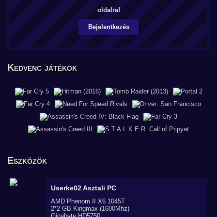
oldalra!
Bejelentkezés
Kedvenc játékok
Eszközök
Userke02
Asztali PC
AMD Phenom II X6 1045T
2*2 GB Kingmax (1600Mhz)
Gigabyte HD5750