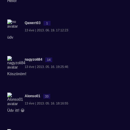
Hello!
Qawert03
1
13 éve | 2013. 06. 19. 17:12:23
üdv
nagyzoli84
14
13 éve | 2013. 05. 16. 19:25:46
Köszönöm!
Alonso01
33
13 éve | 2013. 05. 16. 18:16:55
Üdv itt! 😀