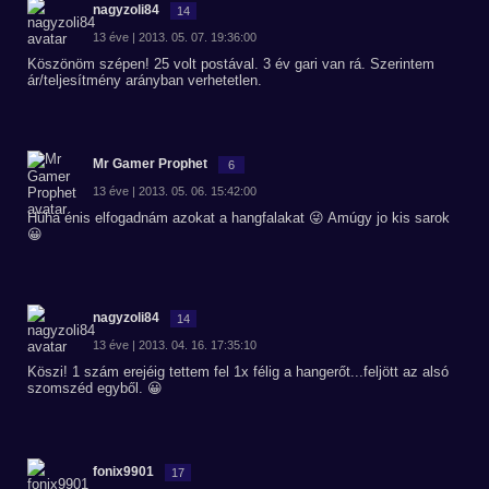
nagyzoli84
14
13 éve | 2013. 05. 07. 19:36:00
Köszönöm szépen! 25 volt postával. 3 év gari van rá. Szerintem
ár/teljesítmény arányban verhetetlen.
Mr Gamer Prophet
6
13 éve | 2013. 05. 06. 15:42:00
Hűha énis elfogadnám azokat a hangfalakat 😜 Amúgy jo kis sarok
😀
nagyzoli84
14
13 éve | 2013. 04. 16. 17:35:10
Köszi! 1 szám erejéig tettem fel 1x félig a hangerőt...feljött az alsó
szomszéd egyből. 😀
fonix9901
17