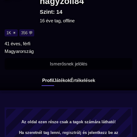
nagyzoli84
Szint: 14
16 éve tag, offline
1K ☀
356 💬
41 éves, férfi
Magyarország
Ismerősnek jelölés
Profil
Játékok
Értékelések
Az oldal ezen része csak a tagok számára látható!
Ha szeretnél tag lenni,
regisztrálj
és jelentkezz be az