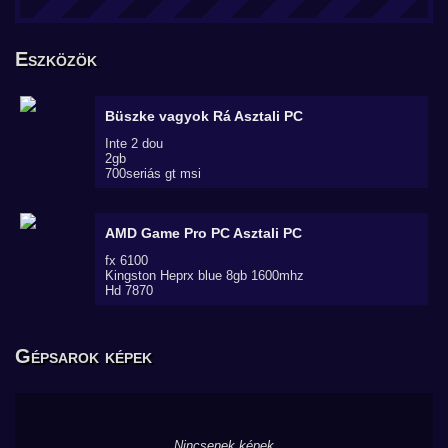
Eszközök
Büszke vagyok Rá
Asztali PC
Inte 2 dou
2gb
700seriás gt msi
AMD Game Pro PC
Asztali PC
fx 6100
Kingston Heprx blue 8gb 1600mhz
Hd 7870
Gépsarok képek
Nincsenek képek