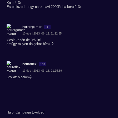
Koszi! 😀
Es elhiszed, hogy csak havi 2000Ft-ba kerul? 😃
horrorgamer
4
13 éve | 2013. 06. 19. 11:22:35
kicsit későn de üdv itt!
amúgy milyen dolgokat bírsz ?
neuroflex
152
13 éve | 2013. 03. 18. 21:15:59
üdv az oldalon😀
Halo: Campaign Evolved