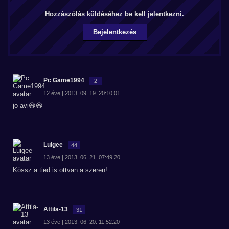
Hozzászólás küldéséhez be kell jelentkezni.
Bejelentkezés
Pc Game1994
2
12 éve | 2013. 09. 19. 20:10:01
jo avi😃😆
Luigee
44
13 éve | 2013. 06. 21. 07:49:20
Kössz a tied is ottvan a szeren!
Attila-13
31
13 éve | 2013. 06. 20. 11:52:20