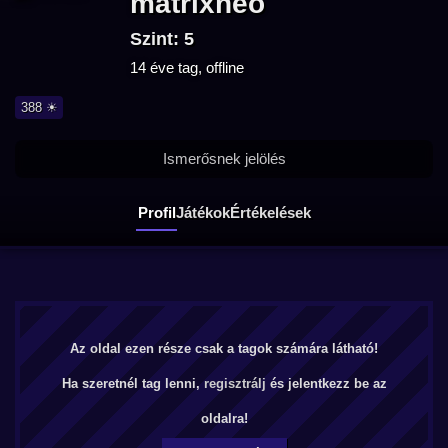
matrixneo
Szint: 5
14 éve tag, offline
388 ☀
Ismerősnek jelölés
Profil
Játékok
Értékelések
Az oldal ezen része csak a tagok számára látható!
Ha szeretnél tag lenni,
regisztrálj
és jelentkezz be az
oldalra!