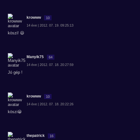
krowww
10
14 éve | 2012. 07. 19. 09:25:13
köszi! 😃
Manyik75
64
14 éve | 2012. 07. 18. 20:27:59
Jó gép !
krowww
10
14 éve | 2012. 07. 18. 20:22:26
köszi😀
thepatrick
16