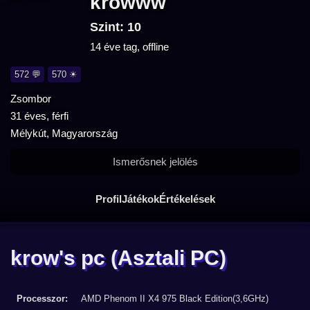
krowww
Szint: 10
14 éve tag, offline
572 💬
570 ☀
Zsombor
31 éves, férfi
Mélykút, Magyarország
Ismerősnek jelölés
Profil
Játékok
Értékelések
krow's pc
(Asztali PC)
Processzor:
AMD Phenom II X4 975 Black Edition(3,6GHz)