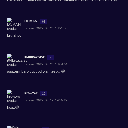
DCMAN
69
14 éve | 2012. 03. 20. 13:21:36
brutal pc!!
i04lukacsisz
4
14 éve | 2012. 03. 20. 13:04:44
asszem baró cuccod wan tesó.. 😀
krowww
10
14 éve | 2012. 03. 19. 19:35:12
kösz😃