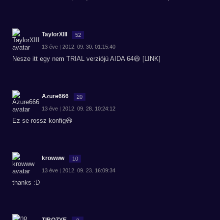
TaylorXIII
52
13 éve | 2012. 09. 30. 01:15:40
Nesze itt egy nem TRIAL verziójú AIDA 64😃 [LINK]
Azure666
20
13 éve | 2012. 09. 28. 10:24:12
Ez se rossz konfig😃
krowww
10
13 éve | 2012. 09. 23. 16:09:34
thanks :D