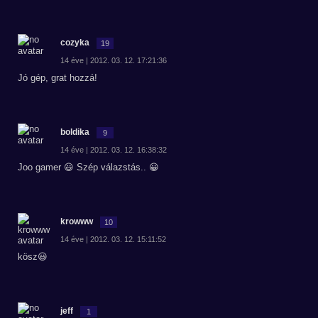
cozyka
19
14 éve | 2012. 03. 12. 17:21:36
Jó gép, grat hozzá!
boldika
9
14 éve | 2012. 03. 12. 16:38:32
Joo gamer 😃 Szép válazstás.. 😀
krowww
10
14 éve | 2012. 03. 12. 15:11:52
kösz😃
jeff
1