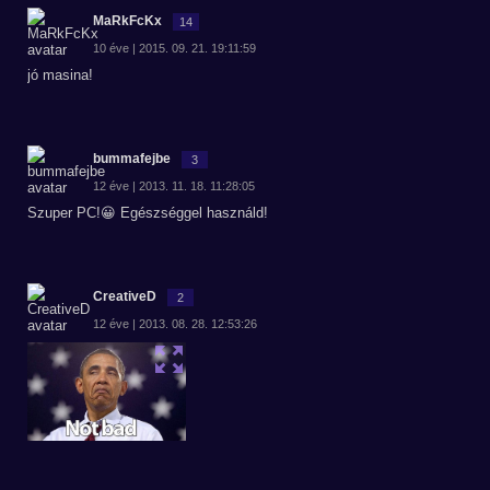
MaRkFcKx
14
10 éve | 2015. 09. 21. 19:11:59
jó masina!
bummafejbe
3
12 éve | 2013. 11. 18. 11:28:05
Szuper PC!😀 Egészséggel használd!
CreativeD
2
12 éve | 2013. 08. 28. 12:53:26