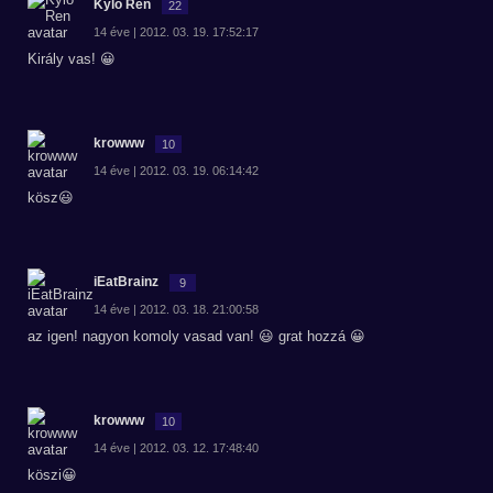
Kylo Ren
22
14 éve | 2012. 03. 19. 17:52:17
Király vas! 😀
krowww
10
14 éve | 2012. 03. 19. 06:14:42
kösz😃
iEatBrainz
9
14 éve | 2012. 03. 18. 21:00:58
az igen! nagyon komoly vasad van! 😃 grat hozzá 😀
krowww
10
14 éve | 2012. 03. 12. 17:48:40
köszi😀