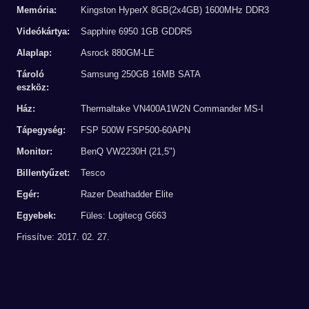
Memória:
Kingston HyperX 8GB(2x4GB) 1600MHz DDR3
Videókártya:
Sapphire 6950 1GB GDDR5
Alaplap:
Asrock 880GM-LE
Tároló
Samsung 250GB 16MB SATA
eszköz:
Ház:
Thermaltake VN400A1W2N Commander MS-I
Tápegység:
FSP 500W FSP500-60APN
Monitor:
BenQ VW2230H (21,5")
Billentyűzet:
Tesco
Egér:
Razer Deathadder Elite
Egyebek:
Füles: Logitecg G663
Frissítve: 2017. 02. 27.