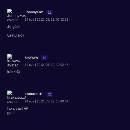
JohnnyFox
11
14 éve | 2012. 06. 12. 05:32:21
Jó gép!
Gratulálok!
krowww
10
14 éve | 2012. 05. 12. 19:02:47
köszi😃
krakateu10
21
14 éve | 2012. 05. 12. 18:49:44
faxa vas! 😀
grat!