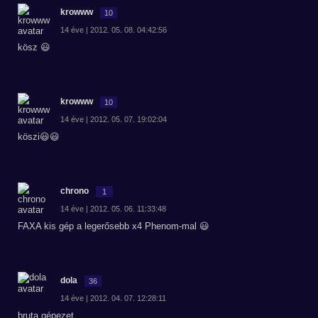
krowww
10
14 éve | 2012. 05. 08. 04:42:56
kösz 😃
krowww
10
14 éve | 2012. 05. 07. 19:02:04
köszi😃😃
chrono
1
14 éve | 2012. 05. 06. 11:33:48
FAXA kis gép a legerősebb x4 Phenom-mal 😃
dola
36
14 éve | 2012. 04. 07. 12:28:11
bruta gépezet