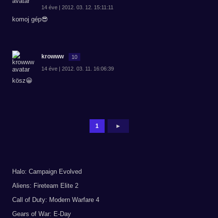
14 éve | 2012. 03. 12. 15:11:11
komoj gép😎
krowww
10
14 éve | 2012. 03. 11. 16:06:39
kösz😀
1
►
Halo: Campaign Evolved
Aliens: Fireteam Elite 2
Call of Duty: Modern Warfare 4
Gears of War: E-Day