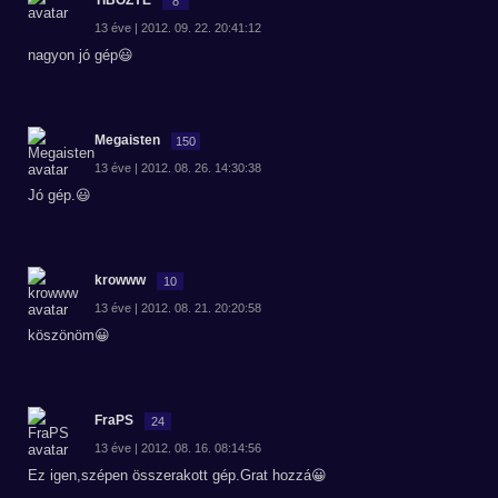
TIBOZYE
8
13 éve | 2012. 09. 22. 20:41:12
nagyon jó gép😃
Megaisten
150
13 éve | 2012. 08. 26. 14:30:38
Jó gép.😃
krowww
10
13 éve | 2012. 08. 21. 20:20:58
köszönöm😀
FraPS
24
13 éve | 2012. 08. 16. 08:14:56
Ez igen,szépen összerakott gép.Grat hozzá😀