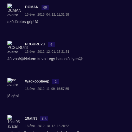
DCMAN
69
13 éve | 2013. 04. 12. 11:31:38
szédületes gép!😀
PCGURU23
4
13 éve | 2012. 12. 01. 15:21:51
Jó vas!😃Nekem is volt egy hasonló ilyen😉
WackooSheep
2
13 éve | 2012. 11. 09. 15:57:55
jó gép!
19ati93
113
13 éve | 2012. 10. 12. 13:28:58