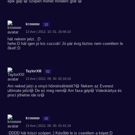
epik gép 😃 szépen mehet minden! grat 😃
krowww
10
13 éve | 2012. 10. 01. 20:46:10
hát nekem jelzi..:D
hehe:D hát igen jó kis cuccok! Jó pár évig biztos nem cserélem le
őket!:D
TaylorXIII
52
13 éve | 2012. 09. 30. 02:18:16
Am neked jelzi a vinyó hőmérsékletét?😃 Nekem az Everest
ultimate jelzi😃 De ez meg nem😃 Am faxa gép😃 Videokártya és
proci jöhetne ide is😃
krowww
10
13 éve | 2012. 09. 30. 01:41:19
:DDDD hát köszi szépen.:) Később le is cserélem a képet;D