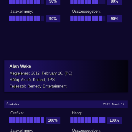
█████████
█
████████
██
90%
80%
Játékélmény:
Összességében:
█████████
█
█████████
█
90%
90%
Alan Wake
Megjelenés: 2012. February 16. (PC)
Műfaj: Akció, Kaland, TPS
Fejlesztő: Remedy Entertainment
Értékelés:
2012. March 12.
Grafika:
Hang:
██████████
██████████
100%
100%
Játékélmény:
Összességében: