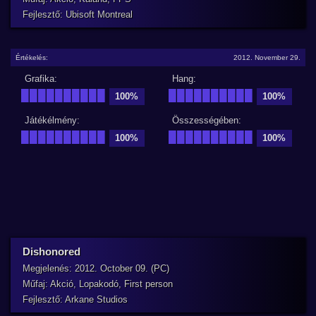
Fejlesztő: Ubisoft Montreal
Értékelés:
2012. November 29.
Grafika:
Hang:
██████████
██████████
100%
100%
Játékélmény:
Összességében:
██████████
██████████
100%
100%
Dishonored
Megjelenés: 2012. October 09. (PC)
Műfaj: Akció, Lopakodó, First person
Fejlesztő: Arkane Studios