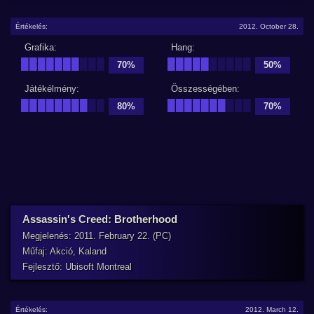
Értékelés:
2012. October 28.
Grafika:
Hang:
███████
███
█████
█████
70%
50%
Játékélmény:
Összességében:
████████
██
███████
███
80%
70%
Assassin's Creed: Brotherhood
Megjelenés: 2011. February 22. (PC)
Műfaj: Akció, Kaland
Fejlesztő: Ubisoft Montreal
Értékelés:
2012. March 12.