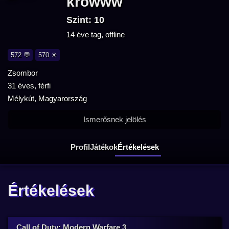
krowww
Szint: 10
14 éve tag, offline
572 💬
570 ☀
Zsombor
31 éves, férfi
Mélykút, Magyarország
Ismerősnek jelölés
Profil
Játékok
Értékelések
Értékelések
Call of Duty: Modern Warfare 3