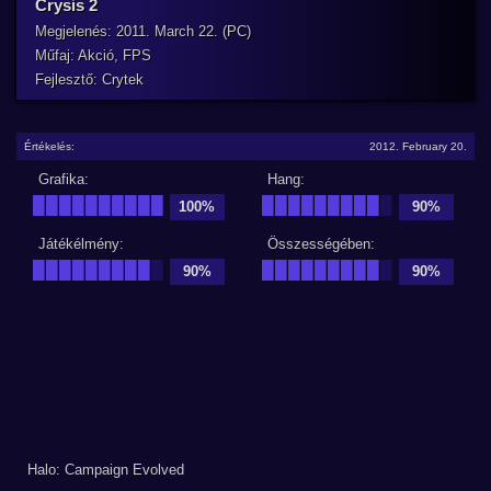
Crysis 2
Megjelenés: 2011. March 22. (PC)
Műfaj: Akció, FPS
Fejlesztő: Crytek
Értékelés:
2012. February 20.
Grafika:
Hang:
██████████
█████████
█
100%
90%
Játékélmény:
Összességében:
█████████
█
█████████
█
90%
90%
Halo: Campaign Evolved