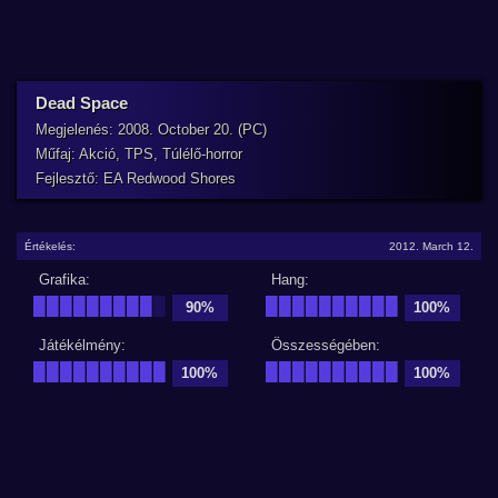
Dead Space
Megjelenés: 2008. October 20. (PC)
Műfaj: Akció, TPS, Túlélő-horror
Fejlesztő: EA Redwood Shores
Értékelés:
2012. March 12.
Grafika:
Hang:
█████████
█
██████████
90%
100%
Játékélmény:
Összességében:
██████████
██████████
100%
100%