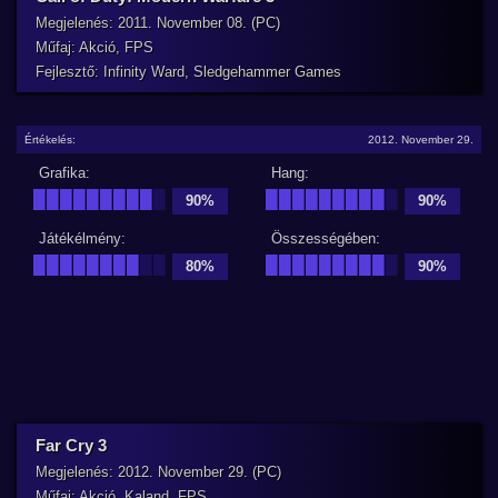
Megjelenés: 2011. November 08. (PC)
Műfaj: Akció, FPS
Fejlesztő: Infinity Ward, Sledgehammer Games
Értékelés:
2012. November 29.
Grafika:
Hang:
█████████
█
█████████
█
90%
90%
Játékélmény:
Összességében:
████████
██
█████████
█
80%
90%
Far Cry 3
Megjelenés: 2012. November 29. (PC)
Műfaj: Akció, Kaland, FPS