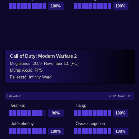
██████████
██████████
100%
100%
Call of Duty: Modern Warfare 2
Megjelenés: 2009. November 10. (PC)
Műfaj: Akció, FPS
Fejlesztő: Infinity Ward
Értékelés:
2012. March 12.
Grafika:
Hang:
█████████
█
██████████
90%
100%
Játékélmény:
Összességében:
██████████
██████████
100%
100%