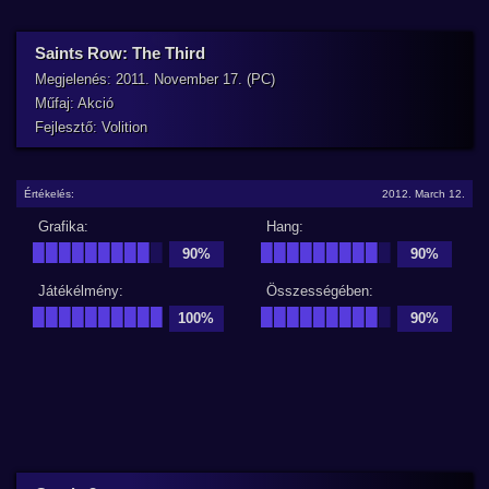
Saints Row: The Third
Megjelenés: 2011. November 17. (PC)
Műfaj: Akció
Fejlesztő: Volition
Értékelés:
2012. March 12.
Grafika:
Hang:
█████████
█
█████████
█
90%
90%
Játékélmény:
Összességében:
██████████
█████████
█
100%
90%