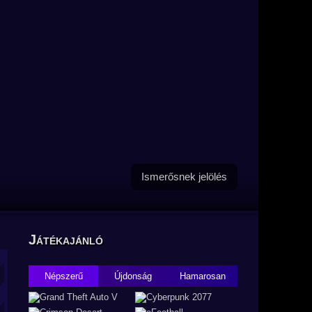
Ismerősnek jelölés
Játékajánló
Népszerű
Újdonság
Hamarosan