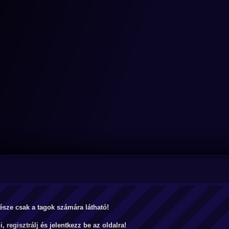
észe csak a tagok számára látható!
ni,
regisztrálj
és jelentkezz be az oldalra!