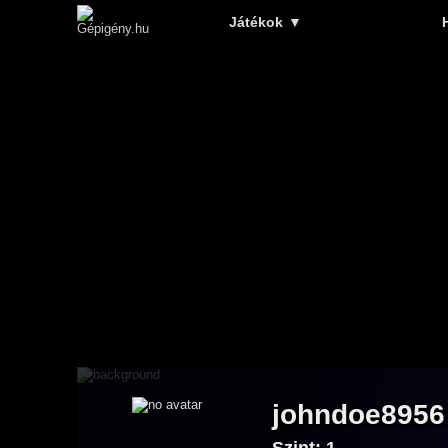
Játékok
▼
johndoe8956