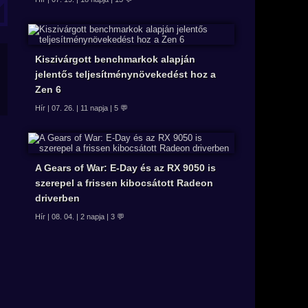
Kiszivárgott benchmarkok alapján
jelentős teljesítménynövekedést hoz a
Zen 6
Hír | 07. 26. | 11 napja | 5 💬
A Gears of War: E-Day és az RX 9050 is
szerepel a frissen kibocsátott Radeon
driverben
Hír | 08. 04. | 2 napja | 3 💬