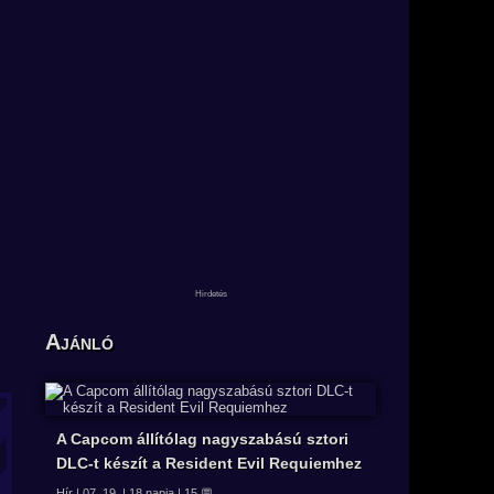
Ajánló
A Capcom állítólag nagyszabású sztori
DLC-t készít a Resident Evil Requiemhez
Hír | 07. 19. | 18 napja | 15 💬