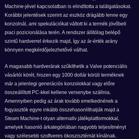
Machine-jével kapcsolatban is elindította a találgatásokat.
Korábbi jelentések szerint az eszköz drágább lenne egy
konzolnál, ami spekulációkat váltott ki a termék jövőbeli
piaci pozicionálása terén. A rendszer állítólag belépő
szintű hardverrel érkezik majd, így az ár-érték arány
könnyen megkérdőjelezhetővé válhat.
A magasabb hardverárak szűkíthetik a Valve potenciális
vásárlói körét, hiszen egy 1000 dollár körüli terméknek
már a jelenlegi generációs konzolokkal vagy előre
összeállított PC-kkel kellene versenybe szállnia.
Amennyiben pedig az árak tovább emelkednének a
fogyasztók egyre inkább összehasonlíthatják majd a
Steam Machine-t olyan alternatív játékplatformokkal,
amelyek hasonló árkategóriában nagyobb teljesítményt
vagy szélesebb szoftveres ökoszisztémát kínálnak.