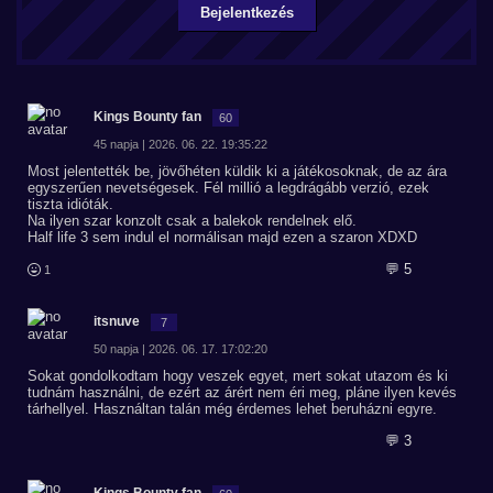
Bejelentkezés
Kings Bounty fan
60
45 napja | 2026. 06. 22. 19:35:22
Most jelentették be, jövőhéten küldik ki a játékosoknak, de az ára
egyszerűen nevetségesek. Fél millió a legdrágább verzió, ezek
tiszta idióták.
Na ilyen szar konzolt csak a balekok rendelnek elő.
Half life 3 sem indul el normálisan majd ezen a szaron XDXD
💬 5
1
itsnuve
7
50 napja | 2026. 06. 17. 17:02:20
Sokat gondolkodtam hogy veszek egyet, mert sokat utazom és ki
tudnám használni, de ezért az árért nem éri meg, pláne ilyen kevés
tárhellyel. Használtan talán még érdemes lehet beruházni egyre.
💬 3