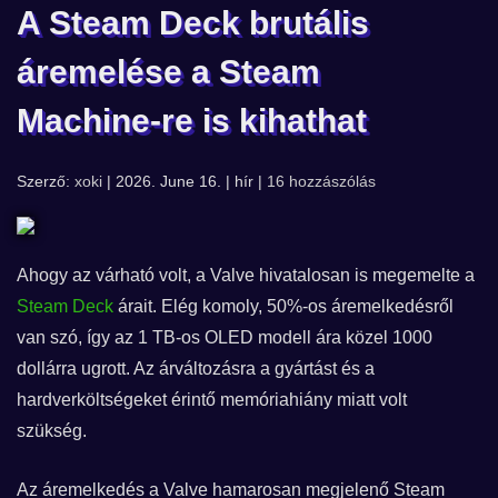
A Steam Deck brutális
áremelése a Steam
Machine-re is kihathat
Szerző:
xoki
| 2026. June 16. | hír |
16 hozzászólás
Ahogy az várható volt, a Valve hivatalosan is megemelte a
Steam Deck
árait. Elég komoly, 50%-os áremelkedésről
van szó, így az 1 TB-os OLED modell ára közel 1000
dollárra ugrott. Az árváltozásra a gyártást és a
hardverköltségeket érintő memóriahiány miatt volt
szükség.
Az áremelkedés a Valve hamarosan megjelenő Steam