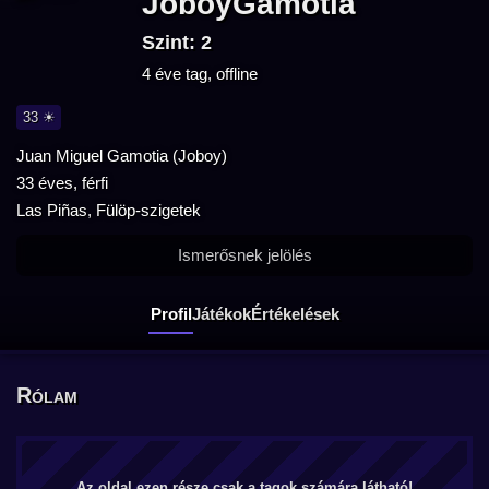
JoboyGamotia
Szint: 2
4 éve tag, offline
33 ☀
Juan Miguel Gamotia (Joboy)
33 éves, férfi
Las Piñas, Fülöp-szigetek
Ismerősnek jelölés
Profil
Játékok
Értékelések
Rólam
Az oldal ezen része csak a tagok számára látható!