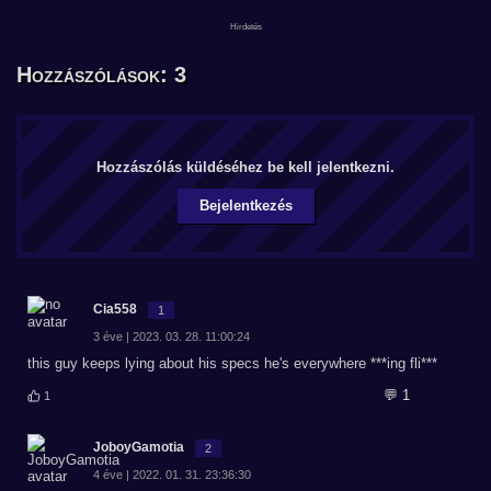
Hozzászólások: 3
Hozzászólás küldéséhez be kell jelentkezni.
Bejelentkezés
Cia558
1
3 éve | 2023. 03. 28. 11:00:24
this guy keeps lying about his specs he's everywhere ***ing fli***
💬 1
1
JoboyGamotia
2
4 éve | 2022. 01. 31. 23:36:30