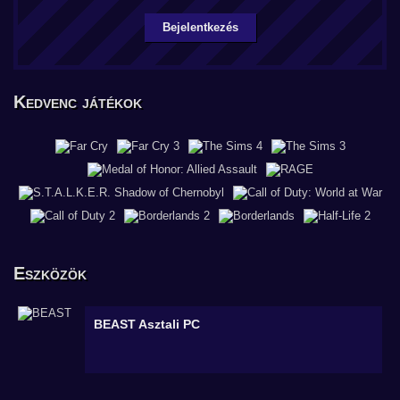
Bejelentkezés
Kedvenc játékok
Eszközök
BEAST
Asztali PC