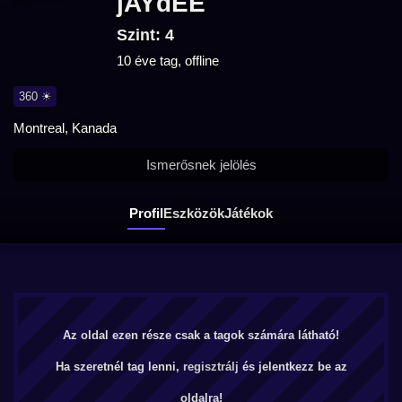
jAYdEE
Szint: 4
10 éve tag, offline
360 ☀
Montreal, Kanada
Ismerősnek jelölés
Profil
Eszközök
Játékok
Az oldal ezen része csak a tagok számára látható!
Ha szeretnél tag lenni,
regisztrálj
és jelentkezz be az
oldalra!