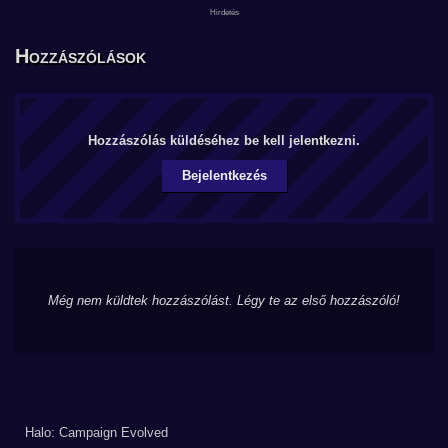
Hozzászólások
Hozzászólás küldéséhez be kell jelentkezni.
Bejelentkezés
Még nem küldtek hozzászólást. Légy te az első hozzászóló!
Halo: Campaign Evolved