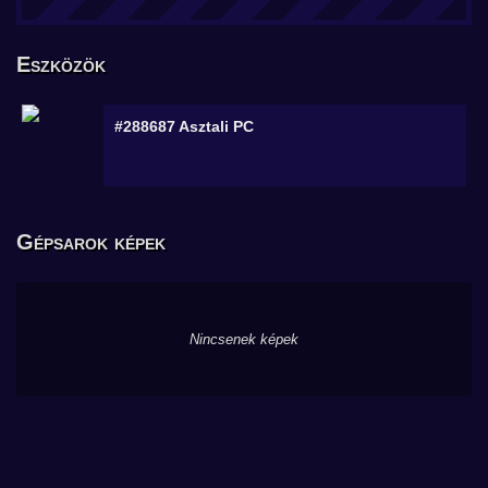
Eszközök
#288687
Asztali PC
Gépsarok képek
Nincsenek képek