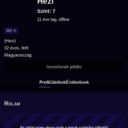
Hezi
Szint: 7
11 éve tag, offline
592 ☀
(Hezi)
32 éves, férfi
Magyarország
Ismerősnek jelölés
Profil
Játékok
Értékelések
Rólam
Az oldal ezen része csak a tagok számára látható!