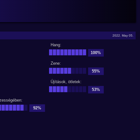
2022. May 05.
Hang:
██████████
100%
Zene:
██████
████
55%
Újítások, ötletek:
█████
█████
53%
zességében:
███████
█
92%