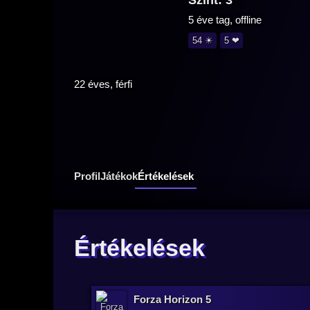
Szint: 3
5 éve tag, offline
54 ☀
5 ❤
22 éves, férfi
Profil
Játékok
Értékelések
Értékelések
Forza Horizon 5