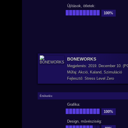
Újítások, ötletek:
██████████
100%
BONEWORKS
Megjelenés: 2019. December 10. (P
Műfaj: Akció, Kaland, Szimuláció
Fejlesztő: Stress Level Zero
Értékelés:
Grafika:
██████████
100%
Design, művésziség:
████████
██