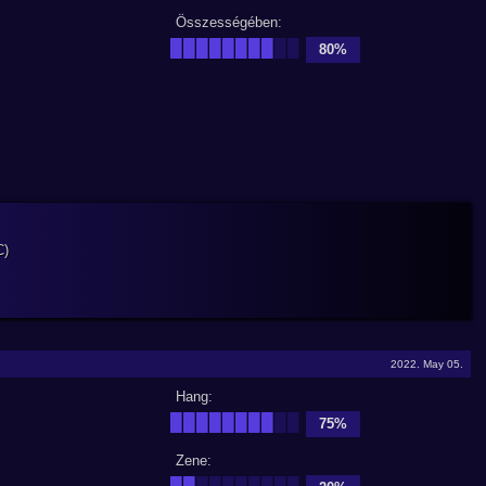
Összességében:
████████
██
80%
C)
2022. May 05.
Hang:
████████
██
75%
Zene:
██
████████