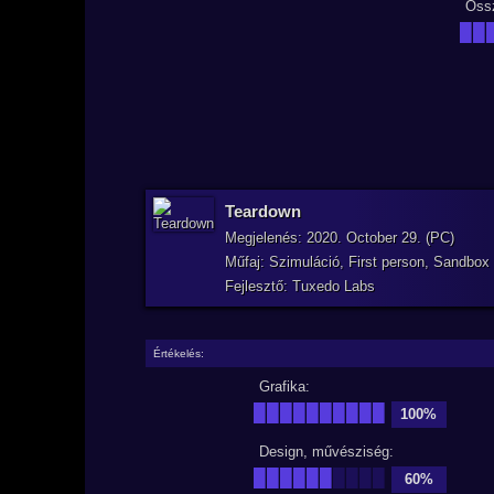
Öss
██
Teardown
Megjelenés: 2020. October 29. (PC)
Műfaj: Szimuláció, First person, Sandbox
Fejlesztő: Tuxedo Labs
Értékelés:
Grafika:
██████████
100%
Design, művésziség:
██████
████
60%