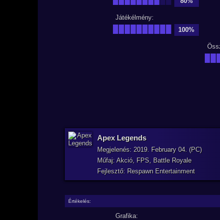
80%
Játékélmény:
██████████
100%
Öss
██
Apex Legends
Megjelenés: 2019. February 04. (PC)
Műfaj: Akció, FPS, Battle Royale
Fejlesztő: Respawn Entertainment
Értékelés:
Grafika: