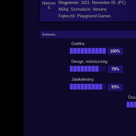
Megjelenés: 2021. November 05. (PC)
Műfaj: Szimuláció, Verseny
Fejlesztő: Playground Games
Értékelés:
Grafika:
██████████
100%
Design, művésziség:
████████
██
79%
Játékélmény:
█████████
█
93%
Öss
██