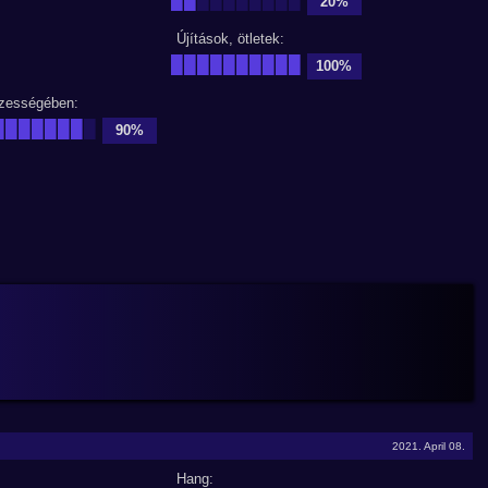
20%
Újítások, ötletek:
██████████
100%
zességében:
███████
█
90%
2021. April 08.
Hang: