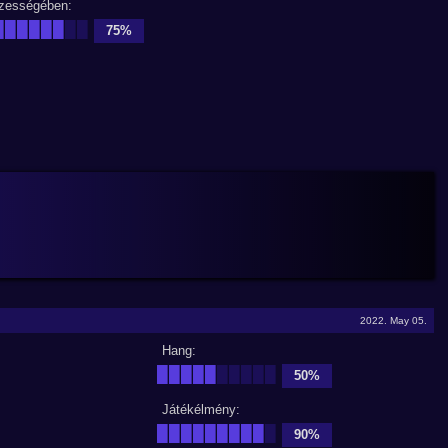
zességében:
██████
██
75%
2022. May 05.
Hang:
█████
█████
50%
Játékélmény:
█████████
█
90%