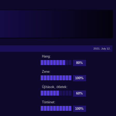
2021. July 12.
Hang:
████████
██
80%
Zene:
██████████
100%
Újítások, ötletek:
██████
████
60%
Történet:
██████████
100%