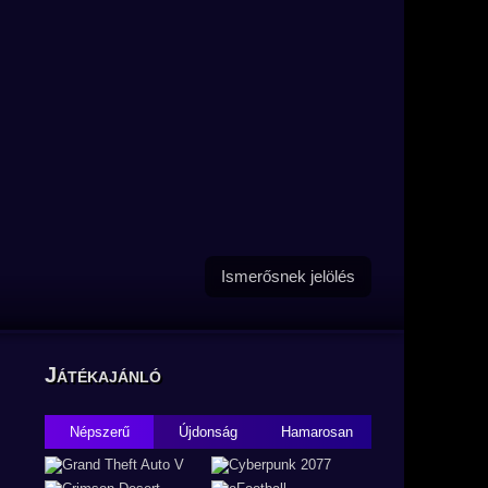
Ismerősnek jelölés
Játékajánló
Népszerű
Újdonság
Hamarosan