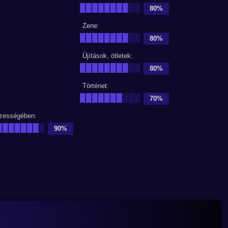
████████
██
80%
Zene:
████████
██
80%
Újítások, ötletek:
████████
██
80%
Történet:
███████
███
70%
zességében:
███████
█
90%