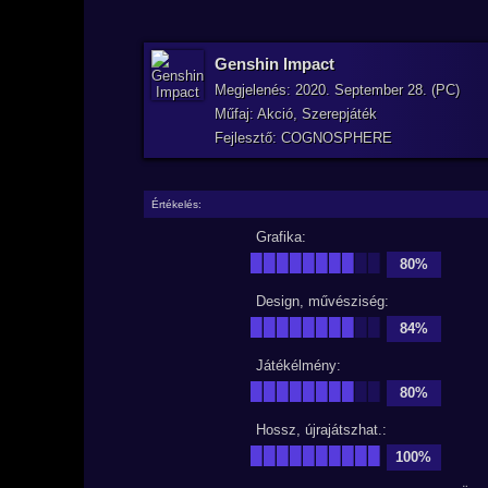
Genshin Impact
Megjelenés: 2020. September 28. (PC)
Műfaj: Akció, Szerepjáték
Fejlesztő: COGNOSPHERE
Értékelés:
Grafika:
████████
██
80%
Design, művésziség:
████████
██
84%
Játékélmény:
████████
██
80%
Hossz, újrajátszhat.:
██████████
100%