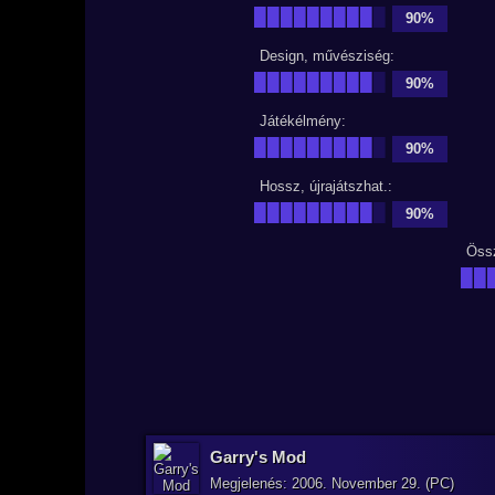
█████████
█
90%
Design, művésziség:
█████████
█
90%
Játékélmény:
█████████
█
90%
Hossz, újrajátszhat.:
█████████
█
90%
Öss
██
Garry's Mod
Megjelenés: 2006. November 29. (PC)