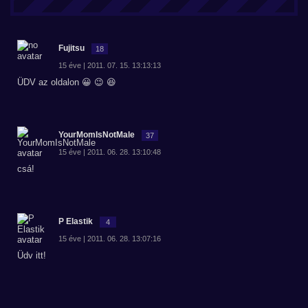
Fujitsu
18
15 éve | 2011. 07. 15. 13:13:13
ÜDV az oldalon 😀 😉 😆
YourMomIsNotMale
37
15 éve | 2011. 06. 28. 13:10:48
csá!
P Elastik
4
15 éve | 2011. 06. 28. 13:07:16
Üdv itt!