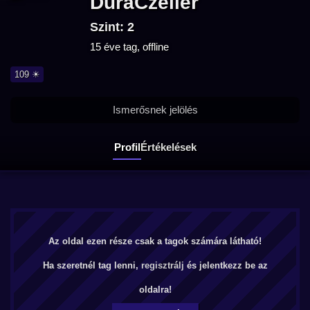
DuraCzeller
Szint: 2
15 éve tag, offline
109 ☀
Ismerősnek jelölés
Profil
Értékelések
Az oldal ezen része csak a tagok számára látható!
Ha szeretnél tag lenni,
regisztrálj
és jelentkezz be az
oldalra!