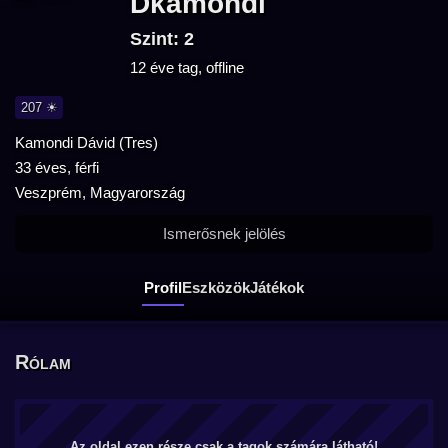
Dkamondi
Szint: 2
12 éve tag, offline
207 ☀
Kamondi Dávid (Tres)
33 éves, férfi
Veszprém, Magyarország
Ismerősnek jelölés
Profil
Eszközök
Játékok
Rólam
Az oldal ezen része csak a tagok számára látható!