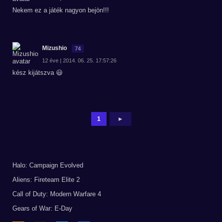
Nekem ez a játék nagyon bejön!!!
Mizushio
74
12 éve | 2014. 06. 25. 17:57:26
kész kijátszva 😃
1
►
Halo: Campaign Evolved
Aliens: Fireteam Elite 2
Call of Duty: Modern Warfare 4
Gears of War: E-Day