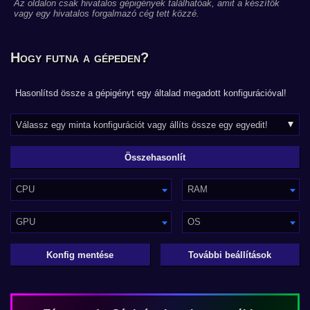
Az oldalon csak hivatalos gépigények találhatóak, amit a készítők
vagy egy hivatalos forgalmazó cég tett közzé.
Hogy futna a gépeden?
Hasonlítsd össze a gépigényt egy általad megadott konfigurációval!
CPU
RAM
GPU
OS
Konfig mentése
További beállítások