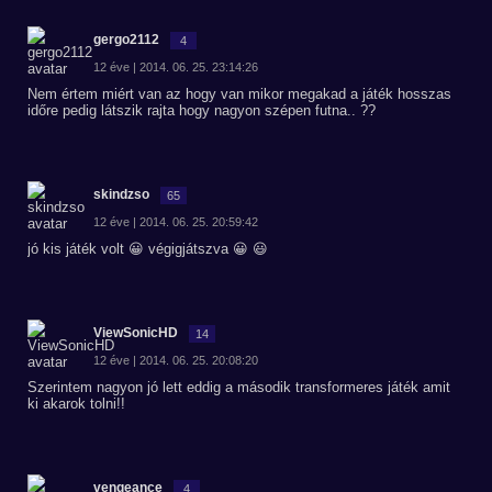
gergo2112
4
12 éve | 2014. 06. 25. 23:14:26
Nem értem miért van az hogy van mikor megakad a játék hosszas
időre pedig látszik rajta hogy nagyon szépen futna.. ??
skindzso
65
12 éve | 2014. 06. 25. 20:59:42
jó kis játék volt 😀 végigjátszva 😀 😃
ViewSonicHD
14
12 éve | 2014. 06. 25. 20:08:20
Szerintem nagyon jó lett eddig a második transformeres játék amit
ki akarok tolni!!
vengeance
4