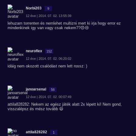
Norbi203
9
12 éve | 2014. 07. 02. 13:55:39
lehuzam torrenten és nemlehet multizni mert ki irja hogy error ez
mindenkinek igy van vagy csak nekem??😞😢
neuroflex
152
12 éve | 2014. 07. 02. 06:20:02
idáig nem okozott csalódást nem lett rossz: )
janoarsenal
56
12 éve | 2014. 07. 02. 00:07:49
attila828282: Nekem az egész játék alatt 2x lépett ki! Nem gond,
visszalépsz és mész tovább 😃
attila828282
1