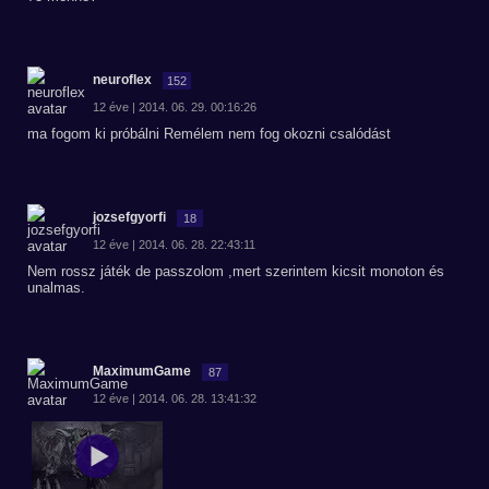
neuroflex
152
12 éve | 2014. 06. 29. 00:16:26
ma fogom ki próbálni Remélem nem fog okozni csalódást
jozsefgyorfi
18
12 éve | 2014. 06. 28. 22:43:11
Nem rossz játék de passzolom ,mert szerintem kicsit monoton és
unalmas.
MaximumGame
87
12 éve | 2014. 06. 28. 13:41:32