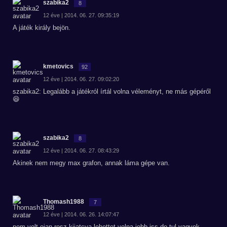
szabika2
8
12 éve | 2014. 06. 27. 09:35:19
A játék király bejön.
kmetovics
92
12 éve | 2014. 06. 27. 09:02:20
szabika2: Legalább a játékról írtál volna véleményt, ne más gépéről
😆
szabika2
8
12 éve | 2014. 06. 27. 08:43:29
Akinek nem megy max grafon, annak láma gépe van.
Thomash1988
7
12 éve | 2014. 06. 26. 14:07:47
nem volt ojan rosz kijatcva.lehettet volna jobb iss.de tul vagyok