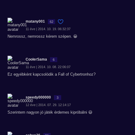
matany001
62
11 éve | 2014. 10. 19. 06:32:37
Nemrossz, nemrossz kérem szépen. 😀
CoolerSama
6
11 éve | 2014. 10. 08. 22:06:07
Ez egyébként kapcsolódik a Fall of Cybertronhoz?
speedy000000
3
12 éve | 2014. 07. 29. 12:14:17
Szerintem nagyon jó játék érdemes kipróbálni 😃