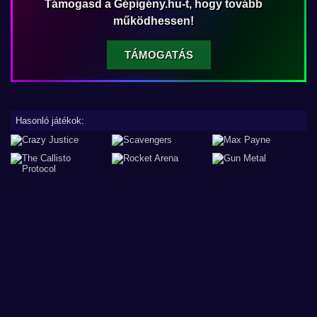
Támogasd a Gépigény.hu-t, hogy tovább
működhessen!
TÁMOGATÁS
Hasonló játékok: