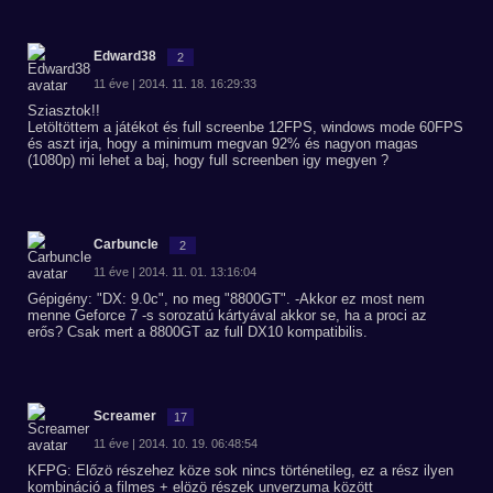
Edward38
2
11 éve | 2014. 11. 18. 16:29:33
Sziasztok!!
Letöltöttem a játékot és full screenbe 12FPS, windows mode 60FPS
és aszt irja, hogy a minimum megvan 92% és nagyon magas
(1080p) mi lehet a baj, hogy full screenben igy megyen ?
Carbuncle
2
11 éve | 2014. 11. 01. 13:16:04
Gépigény: "DX: 9.0c", no meg "8800GT". -Akkor ez most nem
menne Geforce 7 -s sorozatú kártyával akkor se, ha a proci az
erős? Csak mert a 8800GT az full DX10 kompatibilis.
Screamer
17
11 éve | 2014. 10. 19. 06:48:54
KFPG: Előzö részehez köze sok nincs történetileg, ez a rész ilyen
kombináció a filmes + elözö részek unverzuma között