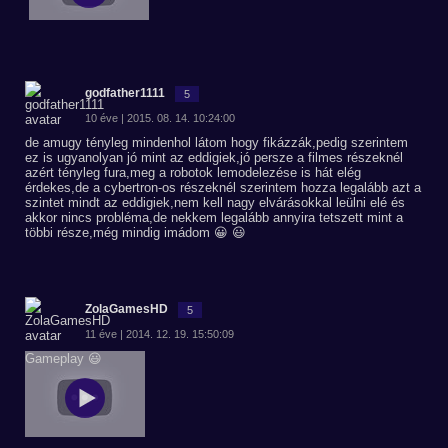
godfather1111
5
10 éve | 2015. 08. 14. 10:24:00
de amugy tényleg mindenhol látom hogy fikázzák,pedig szerintem
ez is ugyanolyan jó mint az eddigiek,jó persze a filmes részeknél
azért tényleg fura,meg a robotok lemodelezése is hát elég
érdekes,de a cybertron-os részeknél szerintem hozza legalább azt a
szintet mindt az eddigiek,nem kell nagy elvárásokkal leülni elé és
akkor nincs probléma,de nekkem legalább annyira tetszett mint a
többi része,még mindig imádom 😀 😃
ZolaGamesHD
5
11 éve | 2014. 12. 19. 15:50:09
Gameplay 😃