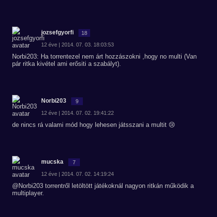
jozsefgyorfi
18
12 éve | 2014. 07. 03. 18:03:53
Norbi203: Ha torrentezel nem árt hozzászokni ,hogy no multi (Van
pár ritka kivétel ami erősiti a szabályt).
Norbi203
9
12 éve | 2014. 07. 02. 19:41:22
de nincs rá valami mód hogy lehesen játsszani a multit 😢
mucska
7
12 éve | 2014. 07. 02. 14:19:24
@Norbi203 torrentről letöltött játékoknál nagyon ritkán működik a
multiplayer.