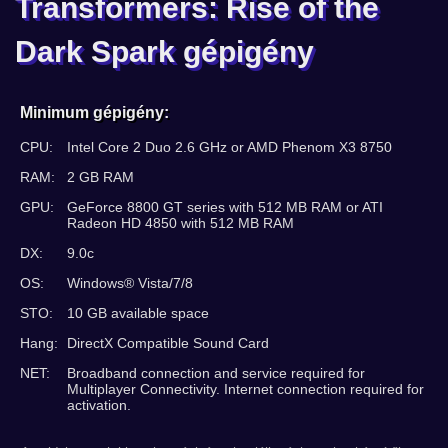
Transformers: Rise of the
Dark Spark gépigény
Minimum gépigény:
CPU:
Intel Core 2 Duo 2.6 GHz or AMD Phenom X3 8750
RAM:
2 GB RAM
GPU:
GeForce 8800 GT series with 512 MB RAM or ATI
Radeon HD 4850 with 512 MB RAM
DX:
9.0c
OS:
Windows® Vista/7/8
STO:
10 GB available space
Hang:
DirectX Compatible Sound Card
NET:
Broadband connection and service required for
Multiplayer Connectivity. Internet connection required for
activation.