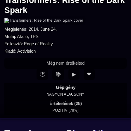
Transformers: Rise of the Dark
Spark
Megjelenés: 2014. June 24.
Műfaj:
Akció
,
TPS
Fejlesztő: Edge of Reality
Kiadó: Activision
Még nem értékelted
🕑
📚
▶
❤
Gépigény
NAGYON ALACSONY
Értékelések (28)
POZITÍV [78%]