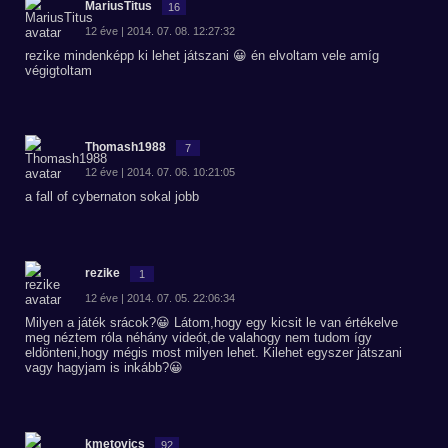
MariusTitus
16
12 éve | 2014. 07. 08. 12:27:32
rezike mindenképp ki lehet játszani 😀 én elvoltam vele amíg
végigtoltam
Thomash1988
7
12 éve | 2014. 07. 06. 10:21:05
a fall of cybernaton sokal jobb
rezike
1
12 éve | 2014. 07. 05. 22:06:34
Milyen a játék srácok?😀 Látom,hogy egy kicsit le van értékelve
meg néztem róla néhány videót,de valahogy nem tudom így
eldönteni,hogy mégis most milyen lehet. Kilehet egyszer játszani
vagy hagyjam is inkább?😀
kmetovics
92