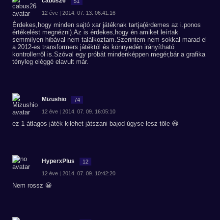
cabus26
51
12 éve | 2014. 07. 13. 06:41:16
Érdekes,hogy minden sajtó xar játéknak tartja(érdemes az i.ponos
értékelést megnézni).Az is érdekes,hogy én amiket leírtak
semmilyen hibával nem találkoztam.Szerintem nem sokkal marad el
a 2012-es transformers játéktól és könnyedén irányítható
kontrollerről is.Szóval egy próbát mindenképpen megér,bár a grafika
tényleg eléggé elavult már.
Mizushio
74
12 éve | 2014. 07. 09. 16:05:10
ez 1 átlagos játék kilehet játszani bajod úgyse lesz tőle 😃
HyperxPlus
12
12 éve | 2014. 07. 09. 10:42:20
Nem rossz 😀