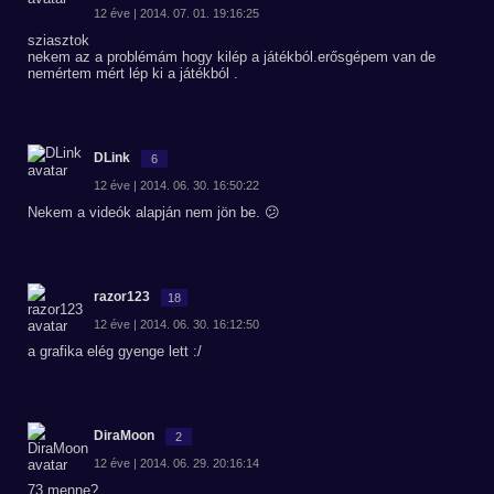
12 éve | 2014. 07. 01. 19:16:25
sziasztok
nekem az a problémám hogy kilép a játékból.erősgépem van de
nemértem mért lép ki a játékból .
DLink
6
12 éve | 2014. 06. 30. 16:50:22
Nekem a videók alapján nem jön be. 😕
razor123
18
12 éve | 2014. 06. 30. 16:12:50
a grafika elég gyenge lett :/
DiraMoon
2
12 éve | 2014. 06. 29. 20:16:14
73 menne?