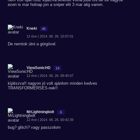
ezen is mar holnap jon a sniper elit 3 mar alig varom.
Kneki
45
12 éve | 2014. 06. 26. 10:07:01
De nemtok ütni a görgövel.
ViewSonicHD
14
12 éve | 2014. 06. 26. 09:40:07
kijátszva!! nagyon jó volt ajánlom minden kedves
TRANSFORMERSES-nek!!
MrLightningbolt
6
12 éve | 2014. 06. 26. 00:42:39
bug? glitch? vagy passzolom