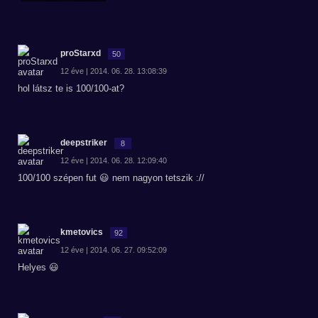
proStarxd
50
12 éve | 2014. 06. 28. 13:08:39
hol látsz te is 100/100-at?
deepstriker
8
12 éve | 2014. 06. 28. 12:09:40
100/100 szépen fut 😃 nem nagyon tetszik ://
kmetovics
92
12 éve | 2014. 06. 27. 09:52:09
Helyes 😃