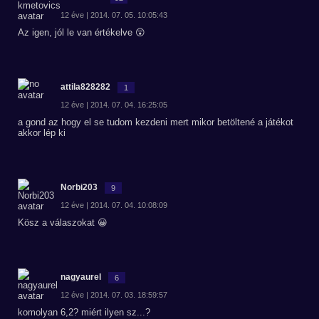
12 éve | 2014. 07. 05. 10:05:43
Az igen, jól le van értékelve 😲
attila828282
1
12 éve | 2014. 07. 04. 16:25:05
a gond az hogy el se tudom kezdeni mert mikor betöltené a játékot
akkor lép ki
Norbi203
9
12 éve | 2014. 07. 04. 10:08:09
Kösz a válaszokat 😀
nagyaurel
6
12 éve | 2014. 07. 03. 18:59:57
komolyan 6,2? miért ilyen sz...?