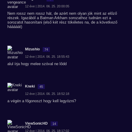
12 éve | 2014. 06. 25. 20:00:05
Nem rossz nem rossz hát, de azért nem olyan jók mint az előző
részek. Igazából a Batman Arkham sorozathoz tudnám ezt a
sorozatot hasonítani (első két rész tökéletes na, de a következő
hááááát)
Mizushio
74
12 éve | 2014. 06. 25. 18:55:43
alul írja hogy melee szóval ne lődd
Kneki
45
12 éve | 2014. 06. 25. 18:52:18
a végén a főgonoszt hogy kell legyözni?
ViewSonicHD
14
12 éve | 2014. 06. 25. 18:17:02