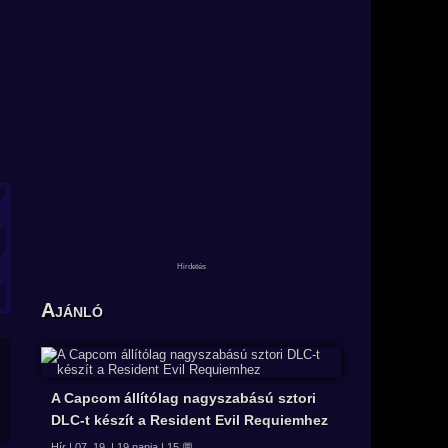
Ajánló
A Capcom állítólag nagyszabású sztori
DLC-t készít a Resident Evil Requiemhez
Hír | 07. 19. | 19 napja | 15 💬