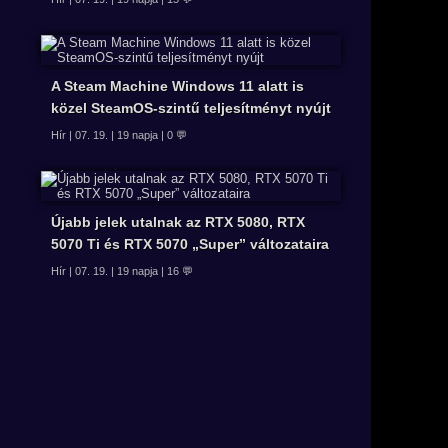
A Steam Machine Windows 11 alatt is
közel SteamOS-szintű teljesítményt nyújt
Hír | 07. 19. | 19 napja | 0 💬
Újabb jelek utalnak az RTX 5080, RTX
5070 Ti és RTX 5070 „Super” változataira
Hír | 07. 19. | 19 napja | 16 💬