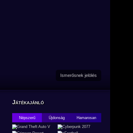
Ismerősnek jelölés
Játékajánló
Népszerű
Újdonság
Hamarosan