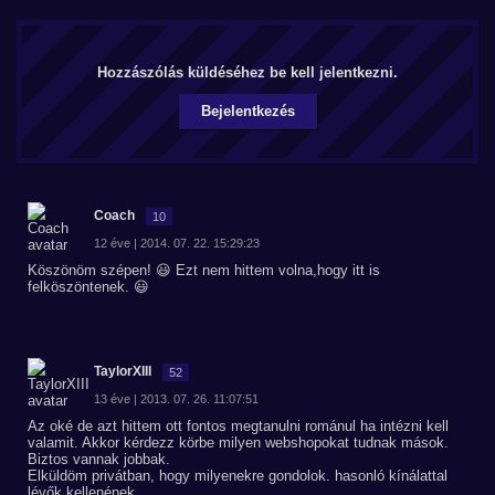
Hozzászólás küldéséhez be kell jelentkezni.
Bejelentkezés
Coach
10
12 éve | 2014. 07. 22. 15:29:23
Köszönöm szépen! 😃 Ezt nem hittem volna,hogy itt is
felköszöntenek. 😃
TaylorXIII
52
13 éve | 2013. 07. 26. 11:07:51
Az oké de azt hittem ott fontos megtanulni románul ha intézni kell
valamit. Akkor kérdezz körbe milyen webshopokat tudnak mások.
Biztos vannak jobbak.
Elküldöm privátban, hogy milyenekre gondolok. hasonló kínálattal
lévők kellenének.