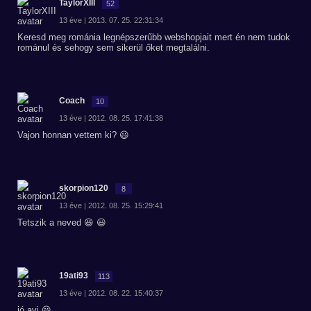
TaylorXIII
52
13 éve | 2013. 07. 25. 22:31:34
Keresd meg románia legnépszerűbb webshopjait mert én nem tudok
románul és sehogy sem sikerül őket megtalálni.
Coach
10
13 éve | 2012. 08. 25. 17:41:38
Vajon honnan vettem ki? 😃
skorpion120
8
13 éve | 2012. 08. 25. 15:29:41
Tetszik a neved 😆 😃
19ati93
113
13 éve | 2012. 08. 22. 15:40:37
jó avi 😃