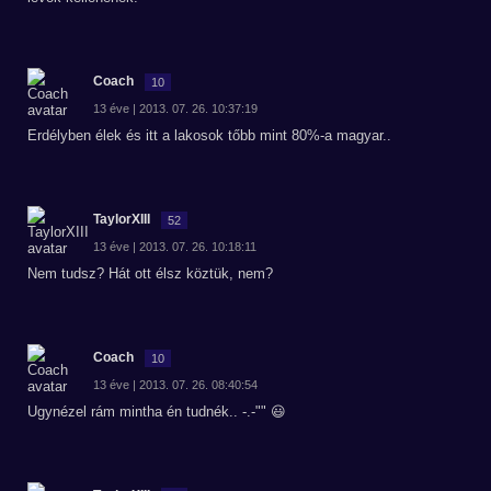
Coach
10
13 éve | 2013. 07. 26. 10:37:19
Erdélyben élek és itt a lakosok tőbb mint 80%-a magyar..
TaylorXIII
52
13 éve | 2013. 07. 26. 10:18:11
Nem tudsz? Hát ott élsz köztük, nem?
Coach
10
13 éve | 2013. 07. 26. 08:40:54
Ugynézel rám mintha én tudnék.. -.-"" 😃