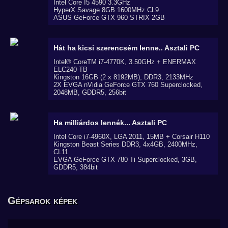
Intel Core I5 4590 3.3GHz
HyperX Savage 8GB 1600MHz CL9
ASUS GeForce GTX 960 STRIX 2GB
Hát ha kicsi szerencsém lenne..
Asztali PC
Intel® CoreTM i7-4770K, 3.50GHz + ENERMAX
ELC240-TB
Kingston 16GB (2 x 8192MB), DDR3, 2133MHz
2X EVGA nVidia GeForce GTX 760 Superclocked,
2048MB, GDDR5, 256bit
Ha milliárdos lennék...
Asztali PC
Intel Core i7-4960X, LGA 2011, 15MB + Corsair H110
Kingston Beast Series DDR3, 4x4GB, 2400MHz,
CL11
EVGA GeForce GTX 780 Ti Superclocked, 3GB,
GDDR5, 384bit
Gépsarok képek