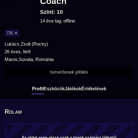
Coach
Szint: 10
14 éve tag, offline
735 ☀
Lukács Zsolt (Rocky)
26 éves, férfi
Maros,Sovata, Románia
Ismerősnek jelölés
Profil
Eszközök
Játékok
Értékelések
Rólam
Az oldal ezen része csak a tagok számára látható!