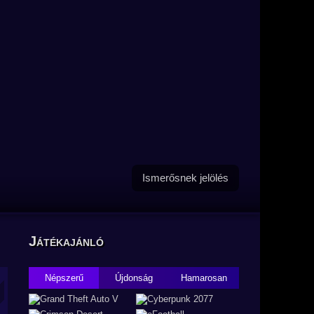
Ismerősnek jelölés
Játékajánló
Népszerű
Újdonság
Hamarosan