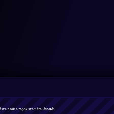
észe csak a tagok számára látható!