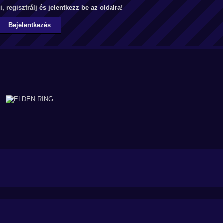
ni,
regisztrálj
és jelentkezz be az oldalra!
Bejelentkezés