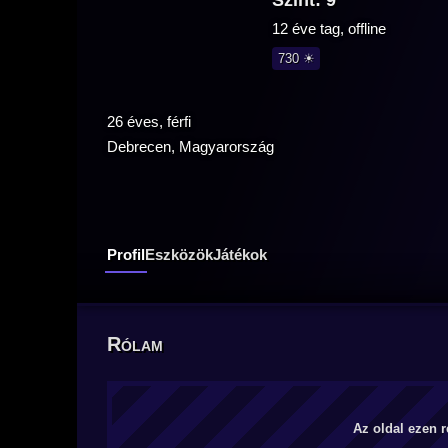
Szint: 9
12 éve tag, offline
730 ☀
26 éves, férfi
Debrecen, Magyarország
Profil
Eszközök
Játékok
Rólam
Az oldal ezen r