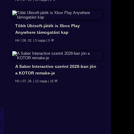
Több Ubisoft-játék is Xbox Play
Anywhere támogatást kap
Hír | 08. 02. | 5 napja | 0 💬
A Saber Interactive szerint 2028-ban jön
a KOTOR remake-je
Hír | 07. 26. | 12 napja | 16 💬