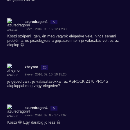
azuredragon4
5
9 éve | 2016. 09. 16. 12:47:30
Köszi szépen! Igen, én meg vagyok elégedve vele, nincs semmi
probléma, és piszokgyors a gép..szerintem jó választás volt ez az
alaplap 😀
xheynor
25
9 éve | 2016. 09. 16. 10:15:25
jó géped van , jó választásokkal, az ASROCK Z170 PRO4S
alaplappal meg vagy elégedve?
azuredragon4
5
9 éve | 2016. 09. 05. 17:27:07
Köszi 😀 Egy darabig jó lesz 😃