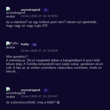
azuredragon4
5
10 éve | 2016. 07. 19. 22:30:53
és a videokari? az egy kritikus pont nem? nekem ezt ajánlották,
hogy vagy ez vagy a gtx 970
Puffin
99
10 éve | 2016. 07. 19. 22:29:35
Mire gondolsz?
A memória jó. Olcsó megfelelő abban a kategóriában! A proci hűtő
bőven elég. A Toshiba lemezekről nem tudok sokat, gondolom olcsó
volt. A ház az az ember személyes választása szerintem, kinek mi
tetszik...
azuredragon4
5
10 éve | 2016. 07. 19. 22:24:47
és a processzorhűtő, meg a többi? 😀