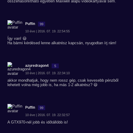
összehasonlítható egyetlen Maxwell alapú videókártyával sem.
Puffin
99
10 éve | 2016. 07. 19. 22:54:55
Így van! 😃
Ha bármi kérdésed lenne alkatrész kapcsán, nyugodtan írj rám!
azuredragon4
5
10 éve | 2016. 07. 19. 22:34:10
akkor mondhatjuk, hogy nem rossz gép, csak kevesebb pénzből
lehetett volna még jobb is, ha más 1-2 alkatrész? 😃
Puffin
99
10 éve | 2016. 07. 19. 22:32:57
A GTX970-nél jobb és időtállóbb is!