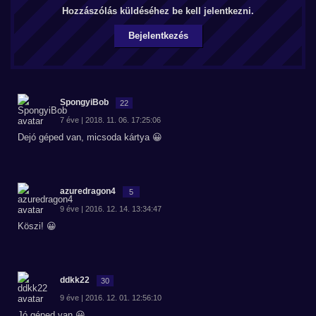
Hozzászólás küldéséhez be kell jelentkezni.
Bejelentkezés
SpongyiBob
22
7 éve | 2018. 11. 06. 17:25:06
Dejó géped van, micsoda kártya 😀
azuredragon4
5
9 éve | 2016. 12. 14. 13:34:47
Köszi! 😀
ddkk22
30
9 éve | 2016. 12. 01. 12:56:10
Jó géped van 😀