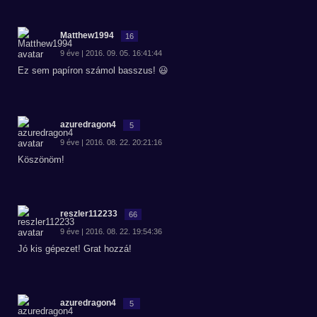
Matthew1994
16
9 éve | 2016. 09. 05. 16:41:44
Ez sem papíron számol basszus! 😃
azuredragon4
5
9 éve | 2016. 08. 22. 20:21:16
Köszönöm!
reszler112233
66
9 éve | 2016. 08. 22. 19:54:36
Jó kis gépezet! Grat hozzá!
azuredragon4
5