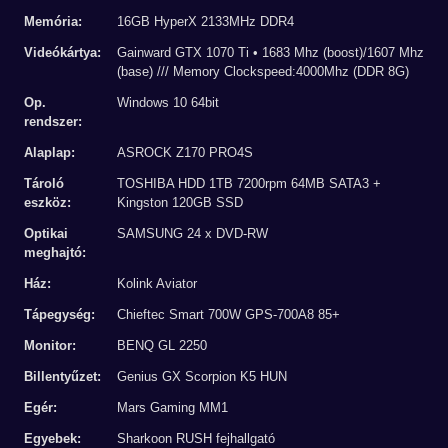
Memória:
16GB HyperX 2133MHz DDR4
Videókártya:
Gainward GTX 1070 Ti • 1683 Mhz (boost)/1607 Mhz
(base) /// Memory Clockspeed:4000Mhz (DDR 8G)
Op.
Windows 10 64bit
rendszer:
Alaplap:
ASROCK Z170 PRO4S
Tároló
TOSHIBA HDD 1TB 7200rpm 64MB SATA3 +
eszköz:
Kingston 120GB SSD
Optikai
SAMSUNG 24 x DVD-RW
meghajtó:
Ház:
Kolink Aviator
Tápegység:
Chieftec Smart 700W GPS-700A8 85+
Monitor:
BENQ GL 2250
Billentyűzet:
Genius GX Scorpion K5 HUN
Egér:
Mars Gaming MM1
Egyebek:
Sharkoon RUSH fejhallgató