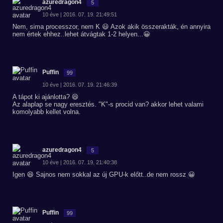
azuredragon4
5
10 éve | 2016. 07. 19. 21:49:51
Nem, sima processzor, nem K 😃 Azok akik összerakták, én annyira
nem értek ehhez..lehet átvágtak 1-2 helyen...😀
Puffin
99
10 éve | 2016. 07. 19. 21:46:39
A tápot ki ajánlotta? 😆
Az alaplap se nagy eresztés. "K"-s procid van? akkor lehet valami
komolyabb kellet volna.
azuredragon4
5
10 éve | 2016. 07. 19. 21:40:38
Igen 😆 Sajnos nem sokkal az új GPU-k előtt..de nem rossz 😀
Puffin
99