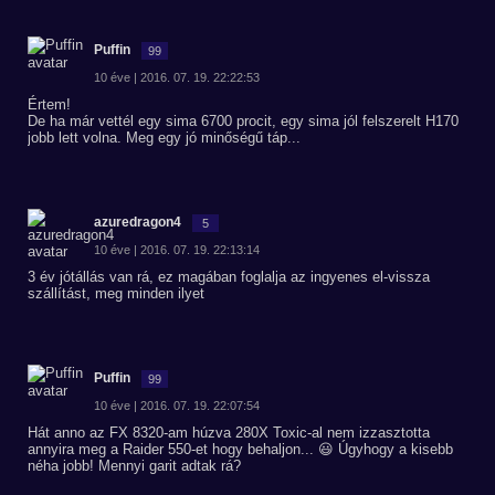
Puffin
99
10 éve | 2016. 07. 19. 22:22:53
Értem!
De ha már vettél egy sima 6700 procit, egy sima jól felszerelt H170
jobb lett volna. Meg egy jó minőségű táp...
azuredragon4
5
10 éve | 2016. 07. 19. 22:13:14
3 év jótállás van rá, ez magában foglalja az ingyenes el-vissza
szállítást, meg minden ilyet
Puffin
99
10 éve | 2016. 07. 19. 22:07:54
Hát anno az FX 8320-am húzva 280X Toxic-al nem izzasztotta
annyira meg a Raider 550-et hogy behaljon... 😃 Úgyhogy a kisebb
néha jobb! Mennyi garit adtak rá?