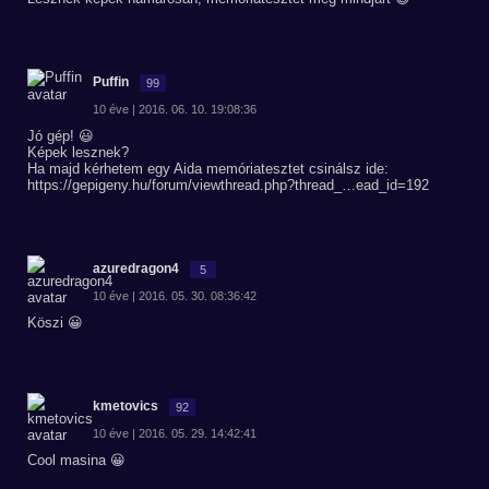
Puffin
99
10 éve | 2016. 06. 10. 19:08:36
Jó gép! 😃
Képek lesznek?
Ha majd kérhetem egy Aida memóriatesztet csinálsz ide:
https://gepigeny.hu/forum/viewthread.php?thread_…ead_id=192
azuredragon4
5
10 éve | 2016. 05. 30. 08:36:42
Köszi 😀
kmetovics
92
10 éve | 2016. 05. 29. 14:42:41
Cool masina 😀