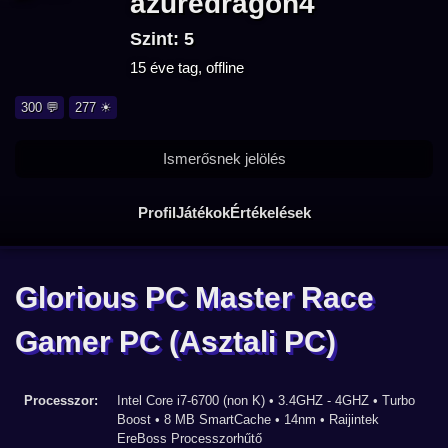
azuredragon4
Szint: 5
15 éve tag, offline
300 💬
277 ☀
Ismerősnek jelölés
Profil
Játékok
Értékelések
Glorious PC Master Race
Gamer PC
(Asztali PC)
Processzor:
Intel Core i7-6700 (non K) • 3.4GHZ - 4GHZ • Turbo
Boost • 8 MB SmartCache • 14nm • Raijintek
EreBoss Processzorhűtő