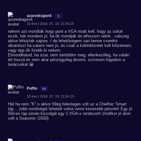
azuredragon4
5
10 éve | 2016. 07. 19. 21:56:25
nekem azt mondták hogy pont a VGA miatt kell, hogy az sokat
eszik, hát mondom jó, ha ők mondják én elhiszem nekik...valszeg
akkor lehúztak sajnos :/ de lehetőségem van benne cserélni
alkatrészt ha valami nem jó, és csak a különbözetet kell kifizetnem,
vagy épp ők fizetik ki nekem.
Elmondhatod, ha szar, nem sértődöm meg, ellenkezőleg, ha valaki
ért hozzá és nem akar pénzügyileg átverni, szívesen fogadom a
tanácsokat 😀
Puffin
99
10 éve | 2016. 07. 19. 21:54:15
Hát ha nem "K"-s akkor főleg felesleges volt az a Chieftec Smart
táp... Jobb minőségűt lehetett volna venni kevesebb pénzért! Egy jó
550-es táp simán kiszolgál egy 1 VGA-s rendszert! (múltkor jó áron
volt a Seasonic G550)