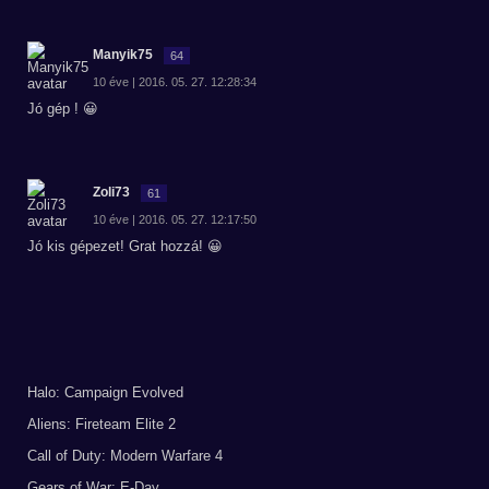
Manyik75
64
10 éve | 2016. 05. 27. 12:28:34
Jó gép ! 😀
Zoli73
61
10 éve | 2016. 05. 27. 12:17:50
Jó kis gépezet! Grat hozzá! 😀
Halo: Campaign Evolved
Aliens: Fireteam Elite 2
Call of Duty: Modern Warfare 4
Gears of War: E-Day