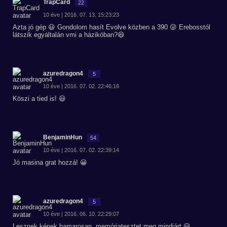
TrapCard
22
10 éve | 2016. 07. 13. 15:23:23
Azta jó gép 😃 Gondolom hasít Evolve közben a 390 😜 Erebosstól
látszik egyáltalán vmi a házikóban?😆
azuredragon4
5
10 éve | 2016. 07. 02. 22:46:16
Köszi a tied is! 😃
BenjaminHun
54
10 éve | 2016. 07. 02. 22:39:14
Jó masina grat hozzá! 😀
azuredragon4
5
10 éve | 2016. 06. 10. 22:29:07
Lesznek képek hamarosan, memóriatesztet meg mindjárt 😃