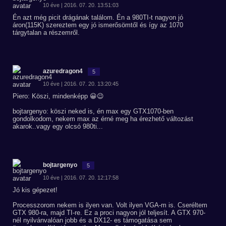
10 éve | 2016. 07. 20. 13:51:03
Én azt még picit drágának találom. Én a 980TI-t nagyon jó
áron(115K) szereztem egy jó ismerősömtől és így az 1070
tárgytalan a részemről.
azuredragon4
5
10 éve | 2016. 07. 20. 13:20:45
Piero: Köszi, mindenképp 😀😉
bojtargenyo: köszi neked is, én max egy GTX1070-ben
gondolkodom, nekem max az érné meg ha érezhető változást
akarok..vagy egy olcsó 980ti...
bojtargenyo
5
10 éve | 2016. 07. 20. 12:17:58
Jó kis gépezet!
Processzorom nekem is ilyen van. Volt ilyen VGA-m is. Cseréltem
GTX 980-ra, majd TI-re. Ez a proci nagyon jól teljesít. A GTX 970-
nél nyilvánvalóan jobb és a DX12- es támogatása sem