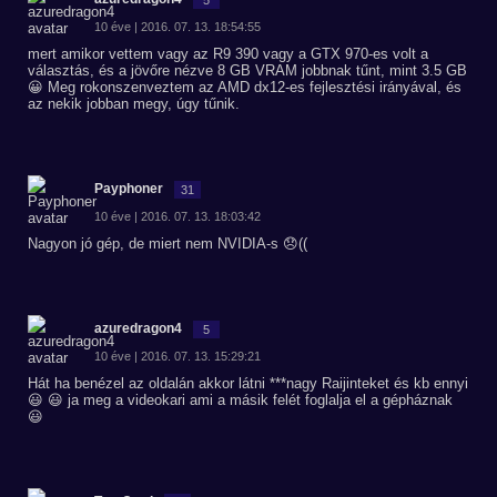
10 éve | 2016. 07. 13. 18:54:55
mert amikor vettem vagy az R9 390 vagy a GTX 970-es volt a
választás, és a jövőre nézve 8 GB VRAM jobbnak tűnt, mint 3.5 GB
😀 Meg rokonszenveztem az AMD dx12-es fejlesztési irányával, és
az nekik jobban megy, úgy tűnik.
Payphoner
31
10 éve | 2016. 07. 13. 18:03:42
Nagyon jó gép, de miert nem NVIDIA-s 😞((
azuredragon4
5
10 éve | 2016. 07. 13. 15:29:21
Hát ha benézel az oldalán akkor látni ***nagy Raijinteket és kb ennyi
😃 😃 ja meg a videokari ami a másik felét foglalja el a gépháznak
😃