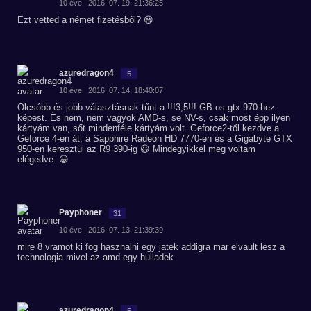
10 éve | 2016. 07. 19. 21:36:25
Ezt vetted a német fizetésből? 😃
azuredragon4
5
10 éve | 2016. 07. 14. 18:40:07
Olcsóbb és jobb választásnak tűnt a !!!3,5!!! GB-os gtx 970-hez
képest. És nem, nem vagyok AMD-s, se NV-s, csak most épp ilyen
kártyám van, sőt mindenféle kártyám volt. Geforce2-től kezdve a
Geforce 4-en át, a Sapphire Radeon HD 7770-en és a Gigabyte GTX
950-en keresztül az R9 390-ig 😃 Mindegyikkel meg voltam
elégedve. 😀
Payphoner
31
10 éve | 2016. 07. 13. 21:39:39
mire 8 vramot ki fog hasznalni egy jatek addigra mar elvault lesz a
technologia mivel az amd egy hulladek
azuredragon4
5