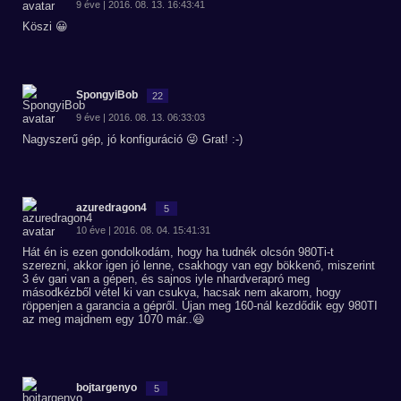
9 éve | 2016. 08. 13. 16:43:41
Köszi 😀
SpongyiBob
22
9 éve | 2016. 08. 13. 06:33:03
Nagyszerű gép, jó konfiguráció 😜 Grat! :-)
azuredragon4
5
10 éve | 2016. 08. 04. 15:41:31
Hát én is ezen gondolkodám, hogy ha tudnék olcsón 980Ti-t
szerezni, akkor igen jó lenne, csakhogy van egy bökkenő, miszerint
3 év gari van a gépen, és sajnos iyle nhardverapró meg
másodkézből vétel ki van csukva, hacsak nem akarom, hogy
röppenjen a garancia a gépről. Újan meg 160-nál kezdődik egy 980TI
az meg majdnem egy 1070 már..😃
bojtargenyo
5