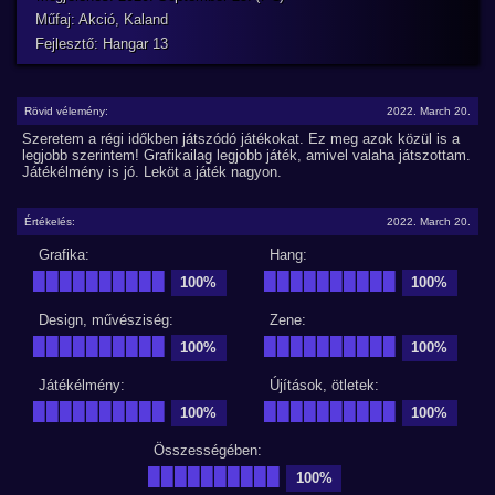
Műfaj: Akció, Kaland
Fejlesztő: Hangar 13
Rövid vélemény:
2022. March 20.
Szeretem a régi időkben játszódó játékokat. Ez meg azok közül is a
legjobb szerintem! Grafikailag legjobb játék, amivel valaha játszottam.
Játékélmény is jó. Leköt a játék nagyon.
Értékelés:
2022. March 20.
Grafika:
Hang:
██████████
██████████
100%
100%
Design, művésziség:
Zene:
██████████
██████████
100%
100%
Játékélmény:
Újítások, ötletek:
██████████
██████████
100%
100%
Összességében:
██████████
100%