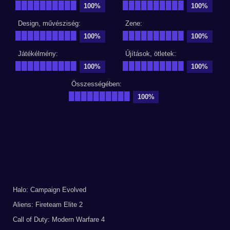
██████████
██████████
100%
100%
Design, művésziség:
Zene:
██████████
██████████
100%
100%
Játékélmény:
Újítások, ötletek:
██████████
██████████
100%
100%
Összességében:
██████████
100%
Halo: Campaign Evolved
Aliens: Fireteam Elite 2
Call of Duty: Modern Warfare 4