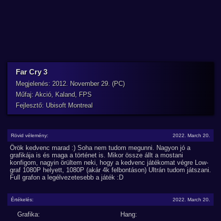
Far Cry 3
Megjelenés: 2012. November 29. (PC)
Műfaj: Akció, Kaland, FPS
Fejlesztő: Ubisoft Montreal
Rövid vélemény:
2022. March 20.
Örök kedvenc marad :) Soha nem tudom megunni. Nagyon jó a
grafikája is és maga a történet is. Mikor össze állt a mostani
konfigom, nagyin örültem neki, hogy a kedvenc játékomat végre Low-
graf 1080P helyett, 1080P (akár 4k felbontáson) Ultrán tudom játszani.
Full grafon a legélvezetesebb a játék :D
Értékelés:
2022. March 20.
Grafika:
Hang: