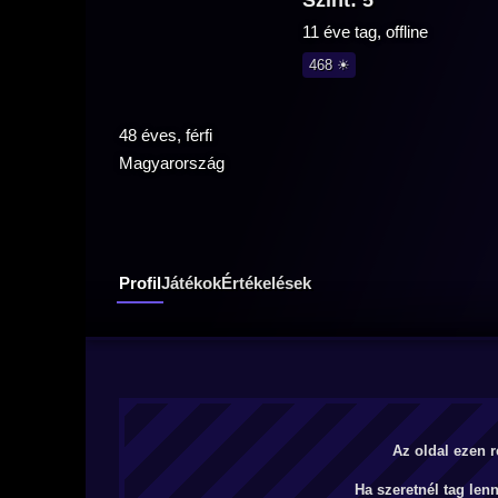
Szint: 5
11 éve tag, offline
468 ☀
48 éves, férfi
Magyarország
Profil
Játékok
Értékelések
Az oldal ezen r
Ha szeretnél tag len