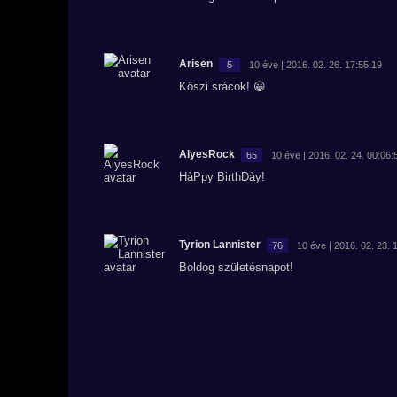
Arisen
5
10 éve | 2016. 02. 26. 17:55:19
Köszi srácok! 😀
AlyesRock
65
10 éve | 2016. 02. 24. 00:06:
HàPpy BirthDày!
Tyrion Lannister
76
10 éve | 2016. 02. 23. 
Boldog születésnapot!