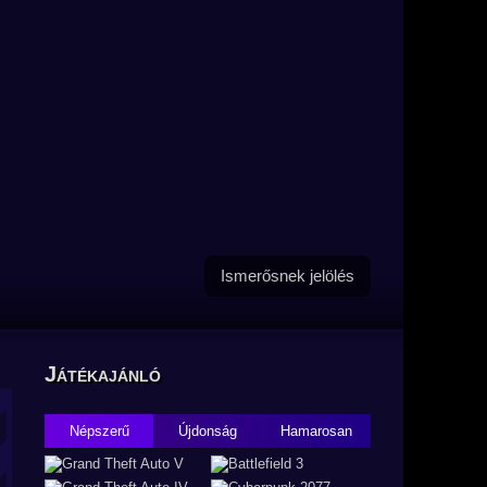
Ismerősnek jelölés
Játékajánló
Népszerű
Újdonság
Hamarosan