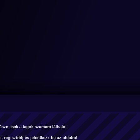
észe csak a tagok számára látható!
ni,
regisztrálj
és jelentkezz be az oldalra!