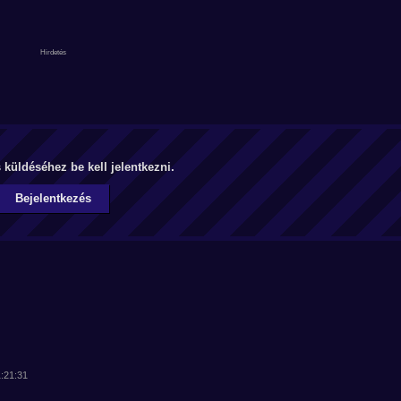
küldéséhez be kell jelentkezni.
Bejelentkezés
1:21:31