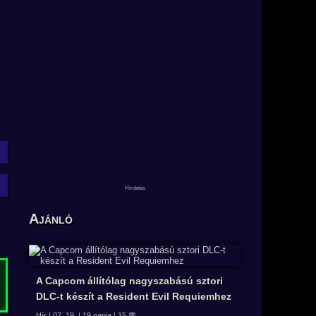
Ajánló
A Capcom állítólag nagyszabású sztori
DLC-t készít a Resident Evil Requiemhez
Hír | 07. 19. | 19 napja | 15 💬