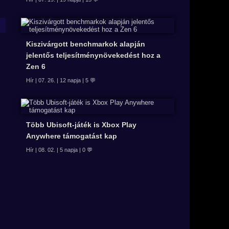
Kiszivárgott benchmarkok alapján
jelentős teljesítménynövekedést hoz a
Zen 6
Hír | 07. 26. | 12 napja | 5 💬
Több Ubisoft-játék is Xbox Play
Anywhere támogatást kap
Hír | 08. 02. | 5 napja | 0 💬