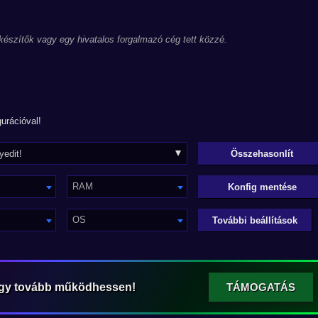
 készítők vagy egy hivatalos forgalmazó cég tett közzé.
urációval!
RAM
Konfig mentése
OS
További beállítások
ogy tovább működhessen!
TÁMOGATÁS