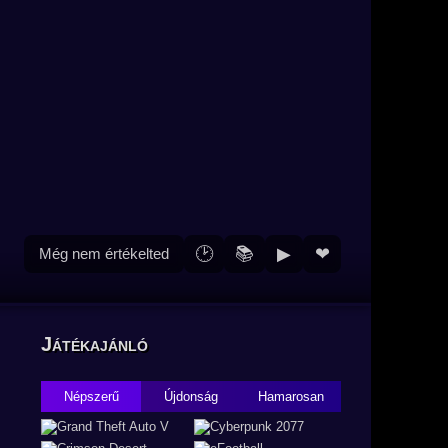
🕑
📚
▶
❤
Még nem értékelted
Játékajánló
Népszerű
Újdonság
Hamarosan