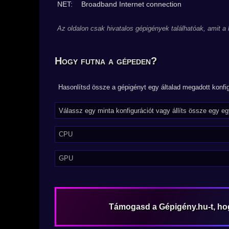
NET:
Broadband Internet connection
Az oldalon csak hivatalos gépigények találhatóak, amit a
Hogy futna a gépeden?
Hasonlítsd össze a gépigényt egy általad megadott konfig
CPU
GPU
Támogasd a Gépigény.hu-t, h