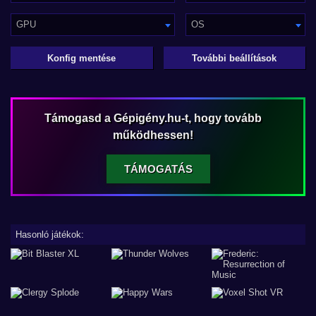
GPU
OS
Konfig mentése
További beállítások
Támogasd a Gépigény.hu-t, hogy tovább
működhessen!
TÁMOGATÁS
Hasonló játékok: