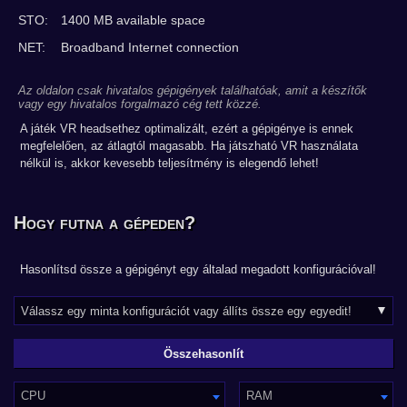
STO:
1400 MB available space
NET:
Broadband Internet connection
Az oldalon csak hivatalos gépigények találhatóak, amit a készítők
vagy egy hivatalos forgalmazó cég tett közzé.
A játék VR headsethez optimalizált, ezért a gépigénye is ennek
megfelelően, az átlagtól magasabb. Ha játszható VR használata
nélkül is, akkor kevesebb teljesítmény is elegendő lehet!
Hogy futna a gépeden?
Hasonlítsd össze a gépigényt egy általad megadott konfigurációval!
CPU
RAM