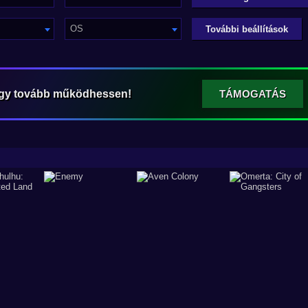
OS
További beállítások
ogy tovább működhessen!
TÁMOGATÁS