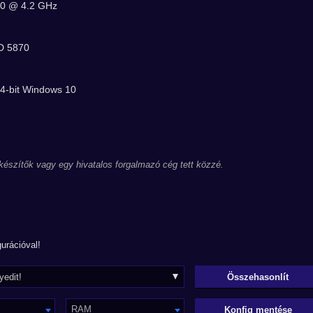
50 @ 4.2 GHz
D 5870
64-bit Windows 10
 készítők vagy egy hivatalos forgalmazó cég tett közzé.
urációval!
RAM
Konfig mentése