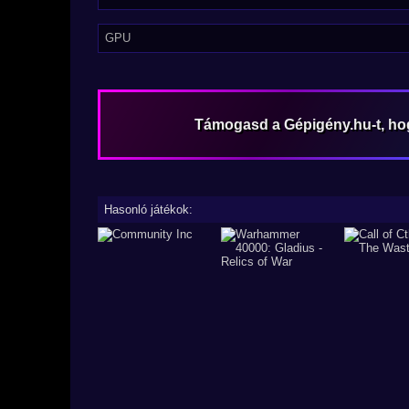
GPU
Támogasd a Gépigény.hu-t, h
Hasonló játékok: