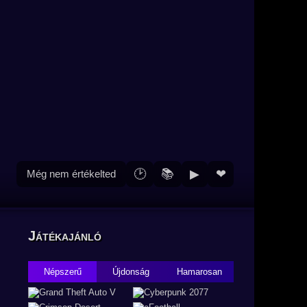
🕑
📚
▶
❤
Még nem értékelted
Játékajánló
Népszerű
Újdonság
Hamarosan