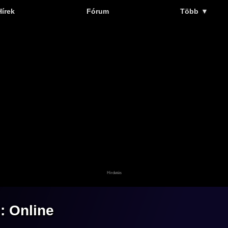
Hírek
Fórum
Több
▼
 Online