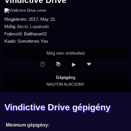
Vindictive Drive
Megjelenés: 2017. May 15.
Műfaj:
Akció
,
Lopakodó
Fejlesztő: Balthasar02
Kiadó: Sometimes You
Még nem értékelted
🕑
📚
▶
❤
Gépigény
NAGYON ALACSONY
Vindictive Drive gépigény
Minimum gépigény: