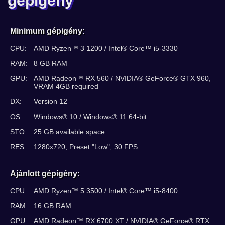
gépigény
Minimum gépigény:
CPU:
AMD Ryzen™ 3 1200 / Intel® Core™ i5-3330
RAM:
8 GB RAM
GPU:
AMD Radeon™ RX 560 / NVIDIA® GeForce® GTX 960,
VRAM 4GB required
DX:
Version 12
OS:
Windows® 10 / Windows® 11 64-bit
STO:
25 GB available space
RES:
1280x720, Preset "Low", 30 FPS
Ajánlott gépigény:
CPU:
AMD Ryzen™ 5 3500 / Intel® Core™ i5-8400
RAM:
16 GB RAM
GPU:
AMD Radeon™ RX 6700 XT / NVIDIA® GeForce® RTX