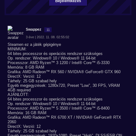
Bejelentkezés
Swappez
11
3 éve | 2022. 11. 08. 02:55:02
Steamen ez a játék gépigénye
MINIMUM:
64 bites processzor és operációs rendszer szükséges
Op. rendszer: Windows® 10 / Windows® 11 64-bit
Processzor: AMD Ryzen™ 3 1200 / Intel® Core™ i5-3330
Memória: 8 GB RAM
Grafika: AMD Radeon™ RX 560 / NVIDIA® GeForce® GTX 960
DirectX: Verzió: 12
Tárhely: 25 GB szabad hely
Egyéb megjegyzések: 1280x720, Preset "Low", 30 FPS, VRAM
4GB required
AJÁNLOTT:
64 bites processzor és operációs rendszer szükséges
Op. rendszer: Windows® 10 / Windows® 11 64-bit
Processzor: AMD Ryzen™ 5 3500 / Intel® Core™ i5-8400
Memória: 16 GB RAM
Grafika: AMD Radeon™ RX 6700 XT / NVIDIA® GeForce® RTX
2060
DirectX: Verzió: 12
Tárhely: 25 GB szabad hely
Egyéb megjegyzések: 1920x1080, Preset "High", DLSS/FSR ON