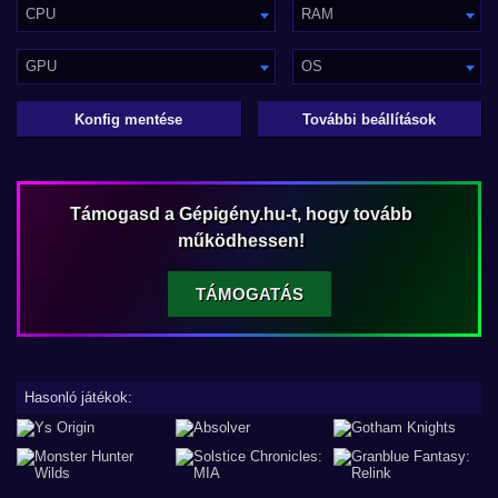
CPU
RAM
GPU
OS
Konfig mentése
További beállítások
Támogasd a Gépigény.hu-t, hogy tovább
működhessen!
TÁMOGATÁS
Hasonló játékok: