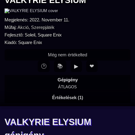
VALKYRIE ELYSIUM
Megjelenés: 2022. November 11.
Műfaj:
Akció
,
Szerepjáték
Fejlesztő: Soleil, Square Enix
Kiadó: Square Enix
Még nem értékelted
🕑
📚
▶
❤
Gépigény
ÁTLAGOS
Értékelések (1)
VALKYRIE ELYSIUM