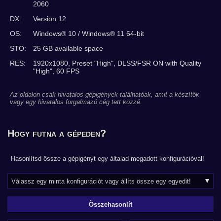
2060
DX:
Version 12
OS:
Windows® 10 / Windows® 11 64-bit
STO:
25 GB available space
RES:
1920x1080, Preset "High", DLSS/FSR ON with Quality
"High", 60 FPS
Az oldalon csak hivatalos gépigények találhatóak, amit a készítők
vagy egy hivatalos forgalmazó cég tett közzé.
Hogy futna a gépeden?
Hasonlítsd össze a gépigényt egy általad megadott konfigurációval!