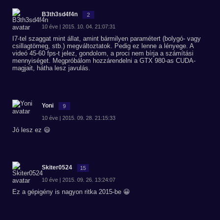
B3th3sd4f4n
2
10 éve | 2015. 10. 04. 21:07:31
I7-tel szaggat mint állat, amint bármilyen paramétert (bolygó- vagy
csillagtömeg, stb.) megváltoztatok. Pedig ez lenne a lényege. A
videó 45-60 fps-t jelez, gondolom, a proci nem bírja a számítási
mennyiséget. Megpróbálom hozzárendelni a GTX 980-as CUDA-
magjait, hátha lesz javulás.
Yoni
9
10 éve | 2015. 09. 28. 21:15:33
Jó lesz ez 😃
Skiter0524
15
10 éve | 2015. 09. 26. 13:24:07
Ez a gépigény is nagyon ritka 2015-be 😀