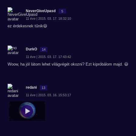
NeverGiveUpasd
5
11 éve | 2015. 03. 17. 18:32:10
ez érdekesnek tűnik😃
DurkO
14
11 éve | 2015. 03. 17. 17:43:42
Woow, ha jól látom lehet világvégét okozni? Ezt kipróbálom majd. 😃
redani
13
11 éve | 2015. 03. 16. 15:53:17