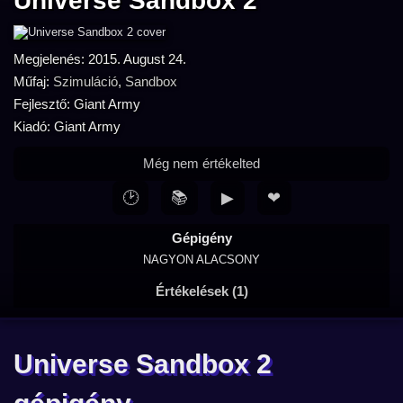
Universe Sandbox 2
Megjelenés: 2015. August 24.
Műfaj:
Szimuláció
,
Sandbox
Fejlesztő: Giant Army
Kiadó: Giant Army
Még nem értékelted
🕑
📚
▶
❤
Gépigény
NAGYON ALACSONY
Értékelések (1)
Universe Sandbox 2