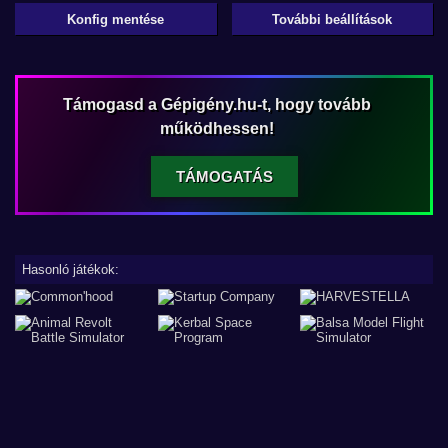
Konfig mentése
További beállítások
Támogasd a Gépigény.hu-t, hogy tovább
működhessen!
TÁMOGATÁS
Hasonló játékok: