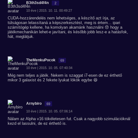
B3th3sd4f4n
2
10 éve | 2015. 10. 11. 00:49:27
CUDA-hozzárendelés nem lehetséges, a készítő azt írja, az
túlságosan lelassítaná a képszerkesztést, meg is értem... ipari
számítógép kellene, ha komolyan akarnánk használni 😞 hogy a
játékmechanikán lehet-e javítani, és később jobb lesz-e a hatásfok,
hát, meglátjuk.
TheMenkuPocok
69
10 éve | 2015. 10. 05. 07:40:34
Még nem teljes a játék. Nekem is szaggat i7-esen de ez érthető
mikor 3 galaxist és 2 fekete lyukat lökök egybe 😆
Arnybiro
69
10 éve | 2015. 10. 05. 07:06:14
Nálam az Alpha v16 tökéletesen fut. Csak a nagyobb szimulációknál
kezd el lassulni, de ez érthető is.