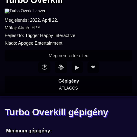
Turbo Overkill
Megjelenés: 2022. April 22.
Műfaj:
Akció
,
FPS
Fejlesztő: Trigger Happy Interactive
Kiadó: Apogee Entertainment
Még nem értékelted
🕑
📚
▶
❤
Gépigény
ÁTLAGOS
Turbo Overkill gépigény
Minimum gépigény: