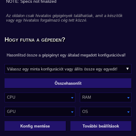
NOTE: Specs not finalized
Az oldalon csak hivatalos gépigények találhatóak, amit a készítők
vagy egy hivatalos forgalmazó cég tett közzé.
Hogy futna a gépeden?
Hasonlítsd össze a gépigényt egy általad megadott konfigurációval!
CPU
RAM
GPU
OS
Konfig mentése
További beállítások