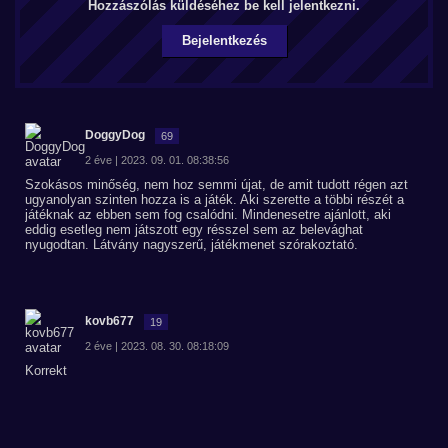
Hozzászólás küldéséhez be kell jelentkezni.
Bejelentkezés
DoggyDog
69
2 éve | 2023. 09. 01. 08:38:56
Szokásos minőség, nem hoz semmi újat, de amit tudott régen azt
ugyanolyan szinten hozza is a játék. Aki szerette a többi részét a
játéknak az ebben sem fog csalódni. Mindenesetre ajánlott, aki
eddig esetleg nem játszott egy résszel sem az belevághat
nyugodtan. Látvány nagyszerű, játékmenet szórakoztató.
kovb677
19
2 éve | 2023. 08. 30. 08:18:09
Korrekt