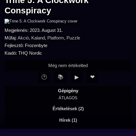
Trine 5: A Clockwork
Conspiracy
Megjelenés: 2023. August 31.
Műfaj:
Akció
,
Kaland
,
Platform
,
Puzzle
Fejlesztő: Frozenbyte
Kiadó: THQ Nordic
Még nem értékelted
🕑
📚
▶
❤
Gépigény
ÁTLAGOS
Értékelések (2)
Hírek (1)