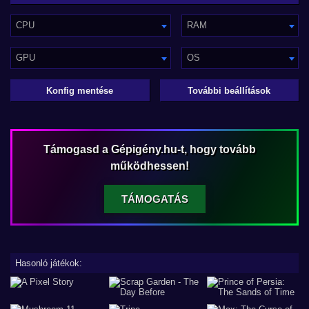
CPU
RAM
GPU
OS
Konfig mentése
További beállítások
Támogasd a Gépigény.hu-t, hogy tovább
működhessen!
TÁMOGATÁS
Hasonló játékok: