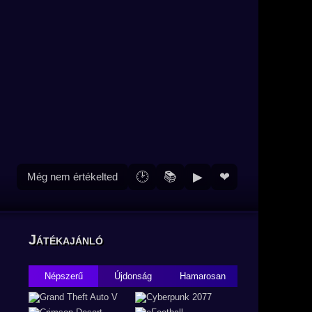
🕑
📚
▶
❤
Még nem értékelted
Játékajánló
Népszerű
Újdonság
Hamarosan