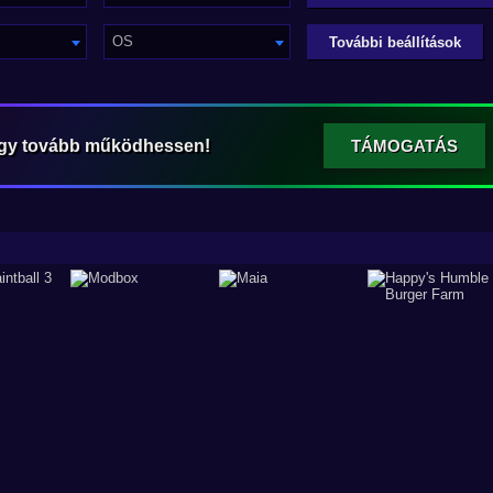
OS
További beállítások
ogy tovább működhessen!
TÁMOGATÁS