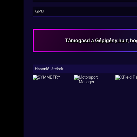
GPU
Támogasd a Gépigény.hu-t, h
Hasonló játékok: