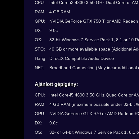
CPU:
Intel Core-i3 4330 3.50 GHz Dual Core or A
RAM:
4 GB RAM
GPU:
NVIDIA GeForce GTX 750 Ti or AMD Radeon R
DX:
9.0c
OS:
32-bit Windows 7 Service Pack 1, 8.1 or 10 R
STO:
40 GB or more available space (Additional Ad
Hang:
DirectX Compatible Audio Device
NET:
Broadband Connection (May incur additional c
Ajánlott gépigény:
CPU:
Intel Core-i5 4690 3.50 GHz Quad Core or 
RAM:
4 GB RAM (maximum possible under 32-bit Wi
GPU:
NVIDIA GeForce GTX 970 or AMD Radeon RX 
DX:
9.0c
OS:
32- or 64-bit Windows 7 Service Pack 1, 8.1 