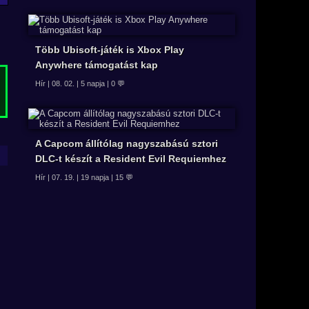
Több Ubisoft-játék is Xbox Play
Anywhere támogatást kap
Hír | 08. 02. | 5 napja | 0 💬
A Capcom állítólag nagyszabású sztori
DLC-t készít a Resident Evil Requiemhez
Hír | 07. 19. | 19 napja | 15 💬