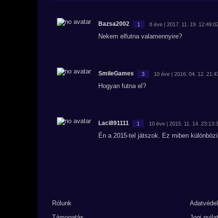
Bazsa2002
1
8 éve | 2017. 11. 19. 12:49:0
Nekem elfutna valamennyire?
SmileGames
3
10 éve | 2016. 04. 12. 21:4
Hogyan futna el?
Laci891111
1
10 éve | 2015. 11. 14. 23:13:
Én a 2015-tel játszok. Ez miben különböz
Rólunk
Adatvéde
Támogatás
Jogi nyila