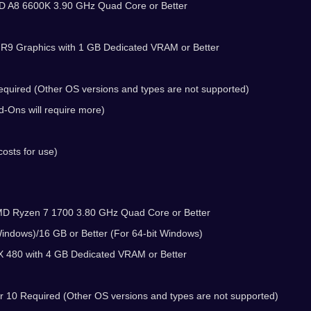
MD A8 6600K 3.90 GHz Quad Core or Better
9 Graphics with 1 GB Dedicated VRAM or Better
equired (Other OS versions and types are not supported)
d-Ons will require more)
osts for use)
AMD Ryzen 7 1700 3.80 GHz Quad Core or Better
ndows)/16 GB or Better (For 64-bit Windows)
480 with 4 GB Dedicated VRAM or Better
or 10 Required (Other OS versions and types are not supported)