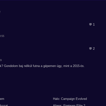
2
💬 1
3:55
💬 2
39
ik? Gondolom baj nélkül futna a gépemen úgy, mint a 2015-ös.
lem
Halo: Campaign Evolved
tkozat
Aliens: Fireteam Elite 2