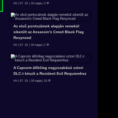
Hír | 07. 19. | 18 napja | 2 💬
Az első pontszámok alapján remekül
sikerült az Assassin's Creed Black Flag
Resynced
Hír | 07. 19. | 18 napja | 1 💬
A Capcom állítólag nagyszabású sztori
DLC-t készít a Resident Evil Requiemhez
Hír | 07. 19. | 18 napja | 15 💬