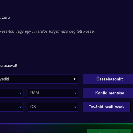
 zero
 készítők vagy egy hivatalos forgalmazó cég tett közzé.
urációval!
RAM
Konfig mentése
OS
További beállítások