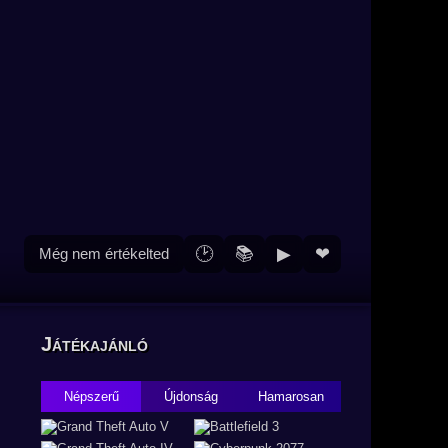
🕑
📚
▶
❤
Még nem értékelted
Játékajánló
Népszerű
Újdonság
Hamarosan