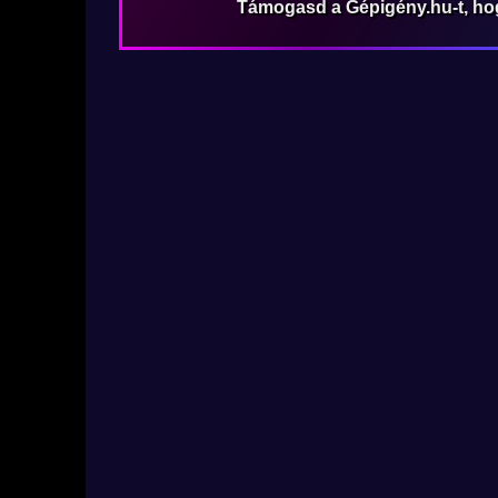
Támogasd a Gépigény.hu-t, h