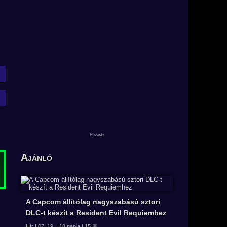
Ajánló
A Capcom állítólag nagyszabású sztori
DLC-t készít a Resident Evil Requiemhez
Hír | 07. 19. | 18 napja | 15 💬