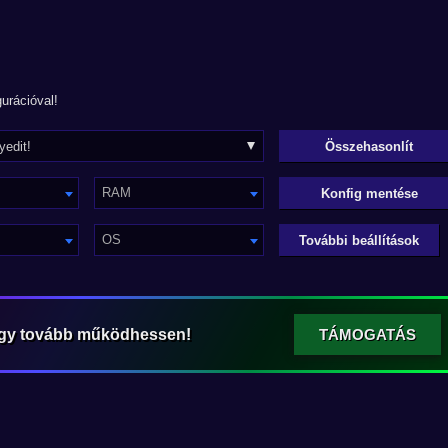
urációval!
RAM
Konfig mentése
OS
További beállítások
ogy tovább működhessen!
TÁMOGATÁS