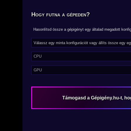
Hogy futna a gépeden?
Hasonlítsd össze a gépigényt egy általad megadott konfig
CPU
GPU
Támogasd a Gépigény.hu-t, h