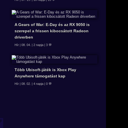
A Gears of War: E-Day és az RX 9050 is
szerepel a frissen kibocsátott Radeon
driverben
Hír | 08. 04. | 2 napja | 3 💬
Több Ubisoft-játék is Xbox Play
Anywhere támogatást kap
Hír | 08. 02. | 4 napja | 0 💬