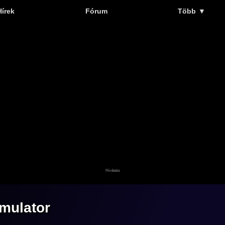
Hírek
Fórum
Több
▼
imulator