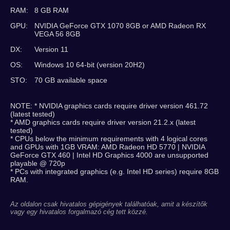
RAM:
8 GB RAM
GPU:
NVIDIA GeForce GTX 1070 8GB or AMD Radeon RX
VEGA 56 8GB
DX:
Version 11
OS:
Windows 10 64-bit (version 20H2)
STO:
70 GB available space
NOTE: * NVIDIA graphics cards require driver version 461.72
(latest tested)
* AMD graphics cards require driver version 21.2.x (latest
tested)
* CPUs below the minimum requirements with 4 logical cores
and GPUs with 1GB VRAM: AMD Radeon HD 5770 | NVIDIA
GeForce GTX 460 | Intel HD Graphics 4000 are unsupported
playable @ 720p
* PCs with integrated graphics (e.g. Intel HD series) require 8GB
RAM.
Az oldalon csak hivatalos gépigények találhatóak, amit a készítők
vagy egy hivatalos forgalmazó cég tett közzé.