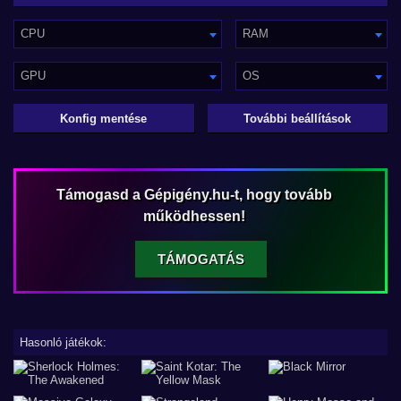
CPU
RAM
GPU
OS
Konfig mentése
További beállítások
Támogasd a Gépigény.hu-t, hogy tovább
működhessen!
TÁMOGATÁS
Hasonló játékok: