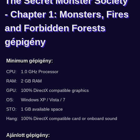
The Secret Monster Society
- Chapter 1: Monsters, Fires
and Forbidden Forests
gépigény
Minimum gépigény:
CPU:
1.0 GHz Processor
RAM:
2 GB RAM
GPU:
100% DirectX compatible graphics
OS:
Windows XP / Vista / 7
STO:
1 GB available space
Hang:
100% DirectX compatible card or onboard sound
Ajánlott gépigény: