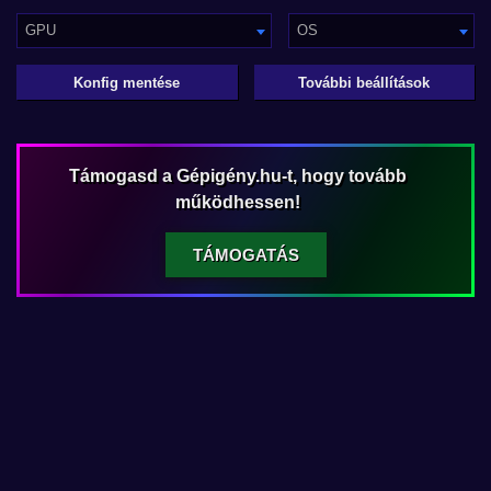
GPU
OS
Konfig mentése
További beállítások
Támogasd a Gépigény.hu-t, hogy tovább
működhessen!
TÁMOGATÁS