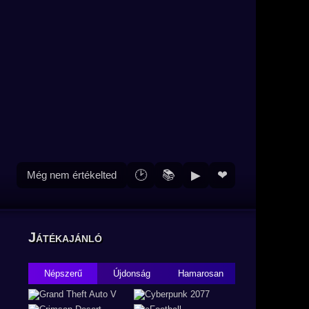
🕑
📚
▶
❤
Még nem értékelted
Játékajánló
Népszerű
Újdonság
Hamarosan