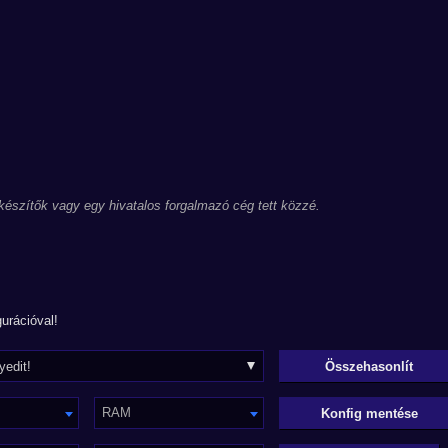
 készítők vagy egy hivatalos forgalmazó cég tett közzé.
urációval!
RAM
Konfig mentése