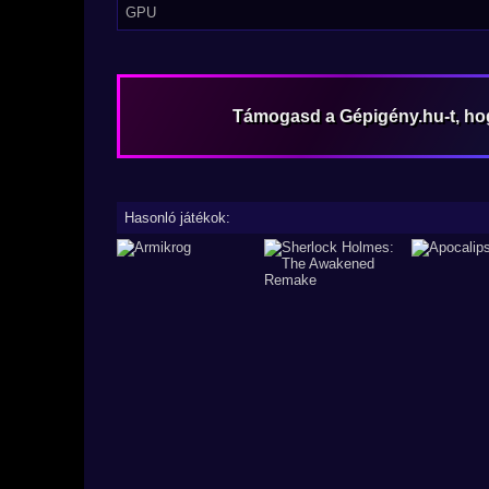
GPU
Támogasd a Gépigény.hu-t, h
Hasonló játékok: