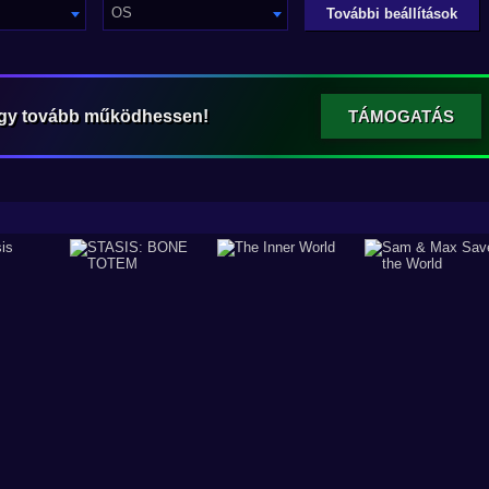
OS
További beállítások
ogy tovább működhessen!
TÁMOGATÁS