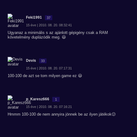
Feki1991
37
15 éve | 2010. 08. 20. 08:32:41
Ugyanaz a minimális s az ajánlott gépigény csak a RAM
követelmény duplázódik meg. 😃
Devis
33
15 éve | 2010. 08. 20. 07:17:31
100-100 de azt se tom milyen game ez 😃
p_Karesz666
1
15 éve | 2010. 08. 20. 07:16:21
Hmmm 100-100 de nem annyira jönnek be az ilyen játékok😕