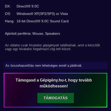
DX:
DirectX® 9.0C
OS:
Windows® XP(SP2/SP3) or Vista
Hang:
16-bit DirectX® 9.0C Sound Card
Ajánlott periféria: Mouse, Speakers
Az oldalon csak hivatalos gépigények találhatóak, amit a készítők
vagy egy hivatalos forgalmazó cég tett közzé.
Az összehasonlítás nem lehetséges ennél a játéknál.
Támogasd a Gépigény.hu-t, hogy tovább
működhessen!
TÁMOGATÁS