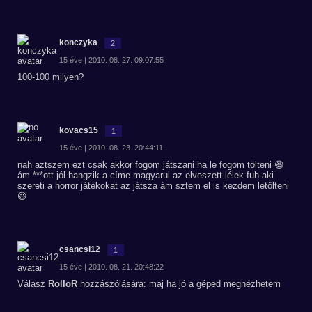
konczyka
2
15 éve | 2010. 08. 27. 09:07:55
100-100 milyen?
kovacs15
1
15 éve | 2010. 08. 23. 20:44:11
nah aztszem ezt csak akkor fogom játszani ha le fogom tölteni 😆
ám ***ott jól hangzik a címe magyarul az elveszett lélek fuh aki
szereti a horror játékokat az játsza ám sztem el is kezdem letölteni
😃
csancsi12
1
15 éve | 2010. 08. 21. 20:48:22
Válasz
RolloR
hozzászólására: maj ha jó a géped megnézhetem