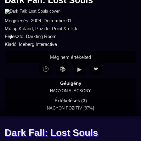
Dark Fall: Lost Souls
Megjelenés: 2009. December 01.
Műfaj:
Kaland
,
Puzzle
,
Point & click
Fejlesztő: Darkling Room
Kiadó: Iceberg Interactive
Még nem értékelted
🕑
📚
▶
❤
Gépigény
NAGYON ALACSONY
Értékelések (3)
NAGYON POZITÍV [87%]
Dark Fall: Lost Souls