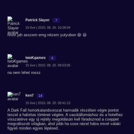
Patrick Slayer
7
15 éve | 2010. 08. 20. 10:28:04
hmm jah asszem emg nézem yutyubon 😆 😃
twoKgames
9
15 éve | 2010. 08. 20. 09:53:05
na nem lehet rossz
ken7
14
15 éve | 2010. 08. 20. 09:41:13
A Dark Fall horrorkalandsorozat harmadik részében végre pontot
teszel a halottas történet végére. A vasútállomáshoz és a hotelhez
visszatérve egy új rejtély megoldásán kell fáradoznod a cseppet
megváltozott világban, ahol jobb ha sose nézel hátra mivel valaki
figyeli minden egyes lépésed..