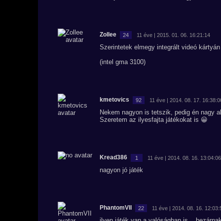
Zollee
24
11 éve | 2015. 01. 06. 16:21:14
Szerintetek elmegy integrált videó kártyá
(intel gma 3100)
kmetovics
92
11 éve | 2014. 08. 17. 16:38:0
Nekem nagyon is tetszik, pedig én nagy 
Szeretem az ilyesfajta játékokat is 😀
Kread386
1
11 éve | 2014. 08. 16. 13:04:06
nagyon jó játék
PhantomVII
22
11 éve | 2014. 08. 16. 12:03:
ilyen játék van a valóságban is....bezárn