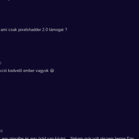
n ami csak pixelshadder 2.0 támogat ?
0
akció kedvelő ember vagyok 😃
55
ak egy pincébe és egy órád van kijutni....Nekem már volt részem benne.Egy