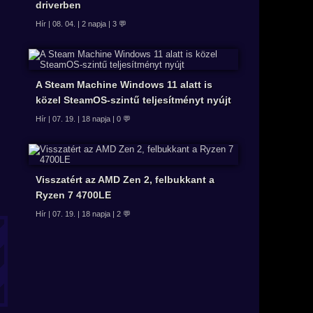
driverben
Hír | 08. 04. | 2 napja | 3 💬
A Steam Machine Windows 11 alatt is
közel SteamOS-szintű teljesítményt nyújt
Hír | 07. 19. | 18 napja | 0 💬
Visszatért az AMD Zen 2, felbukkant a
Ryzen 7 4700LE
Hír | 07. 19. | 18 napja | 2 💬