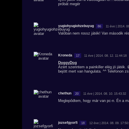
próbát megér
yugiohyugiohzebuyug
86
11 éve | 2014. 0
Valóban nem rossz játék! Van második rés
Kroneda
17
11 éve | 2014. 08. 12. 11:44:18
DoggyDog
Azért szerintem a painkiller elég jó játék
bejött mert van hangulata. ^^ Telefonon z
chethun
20
11 éve | 2014. 08. 10. 15:43:32
Meglepődtem, hogy már van pc-n. Én a más
jozsefgyorfi
18
12 éve | 2014. 08. 09. 17:50