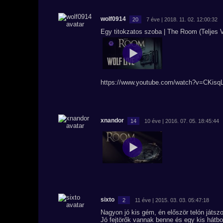
wolf0914
20
7 éve | 2018. 11. 02. 12:00:32
Egy titokzatos szoba | The Room (Teljes 
https://www.youtube.com/watch?v=CKis
xnandor
14
10 éve | 2016. 07. 05. 18:45:44
sixto
2
11 éve | 2015. 03. 03. 05:47:18
Nagyon jó kis gém, én először telón játsz
Jó fejtörők vannak benne és egy kis hátbo