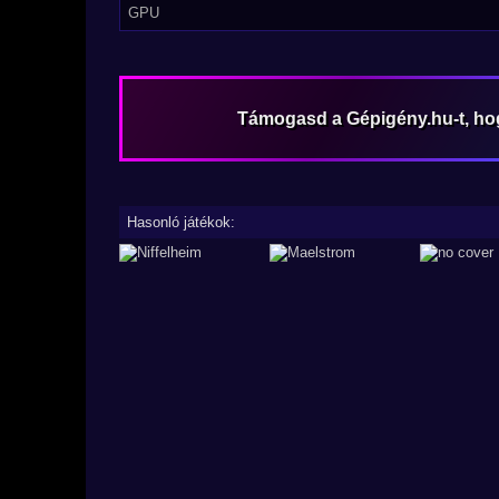
GPU
Támogasd a Gépigény.hu-t, h
Hasonló játékok: