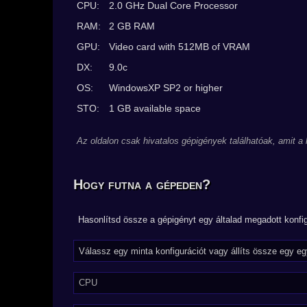
CPU:
2.0 GHz Dual Core Processor
RAM:
2 GB RAM
GPU:
Video card with 512MB of VRAM
DX:
9.0c
OS:
WindowsXP SP2 or higher
STO:
1 GB available space
Az oldalon csak hivatalos gépigények találhatóak, amit a
Hogy futna a gépeden?
Hasonlítsd össze a gépigényt egy általad megadott konfig
CPU