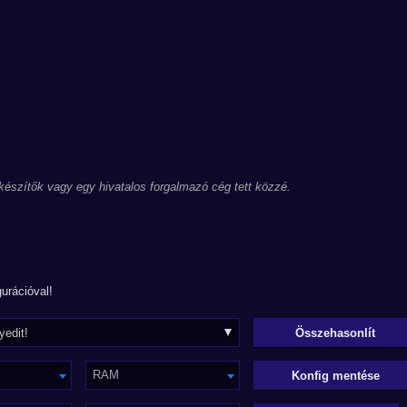
 készítők vagy egy hivatalos forgalmazó cég tett közzé.
urációval!
RAM
Konfig mentése