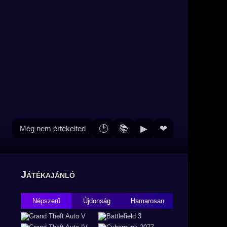
🕑
📚
▶
❤
Még nem értékelted
Játékajánló
Népszerű
Újdonság
Hamarosan